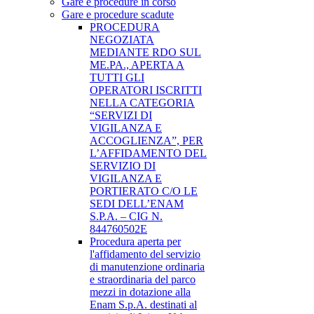
Gare e procedure in corso
Gare e procedure scadute
PROCEDURA
NEGOZIATA
MEDIANTE RDO SUL
ME.PA., APERTA A
TUTTI GLI
OPERATORI ISCRITTI
NELLA CATEGORIA
“SERVIZI DI
VIGILANZA E
ACCOGLIENZA”, PER
L’AFFIDAMENTO DEL
SERVIZIO DI
VIGILANZA E
PORTIERATO C/O LE
SEDI DELL’ENAM
S.P.A. – CIG N.
844760502E
Procedura aperta per
l'affidamento del servizio
di manutenzione ordinaria
e straordinaria del parco
mezzi in dotazione alla
Enam S.p.A. destinati al