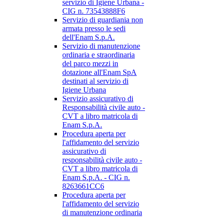
servizio di Igiene Urbana -
CIG n. 73543888F6
Servizio di guardiania non
armata presso le sedi
dell'Enam S.p.A.
Servizio di manutenzione
ordinaria e straordinaria
del parco mezzi in
dotazione all'Enam SpA
destinati al servizio di
Igiene Urbana
Servizio assicurativo di
Responsabilità civile auto -
CVT a libro matricola di
Enam S.p.A.
Procedura aperta per
l'affidamento del servizio
assicurativo di
responsabilità civile auto -
CVT a libro matricola di
Enam S.p.A. - CIG n.
8263661CC6
Procedura aperta per
l'affidamento del servizio
di manutenzione ordinaria