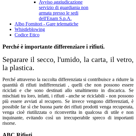
Avviso aggiudicazione
servizio di guardiania non
armata presso le sedi
dell'Enam S.p.A.
Albo Fornitori - Gare telematiche
Whistleblowing
Codice Etico
Perché è importante differenziare i rifiuti.
Separare il secco, l'umido, la carta, il vetro,
la plastica.
Perché attraverso la raccolta differenziata si contribuisce a ridurre la
quantità di rifiuti indifferenziati , quelli che non possono essere
riciclati e che sono destinati allo smaltimento in discarica. Se
mischiati tra loro, infatti, i rifiuti - anche se riciclabili - non possono
più essere avviati al recupero. Se invece vengono differenziati, è
possibile far sì che buona parte dei rifiuti prodotti venga recuperata,
venga cioè riutilizzata o riconvertita in qualcosa di utile e non
inquinante, evitando così un irrecuperabile spreco di importanti
risorse.
ABC
Rifiuti