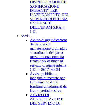
DISINFESTAZIONE E
SANIFICAZIONE
IMPIANTI”, PER
L’AFFIDAMENTO DEL
SERVIZIO DI PULIZIA
C/O LE SEDI
DELL’ENAM S.P.A. –
CIG
Avvisi
Avviso di aggiudicazione
del servizio di
manutenzione ordinaria e
straordinaria del parco
mezzi in dotazione alla
Enam SpA destinati al
servizio di igiene urbana -
CIG n. 8617430034
Avviso pubblico -
indagine di mercato per
l'affidamento della
fornitura di indumenti da
lavoro periodo estivo
AVVISO DI
AGGIUDICAZIONE
DEL SERVIZIO DI