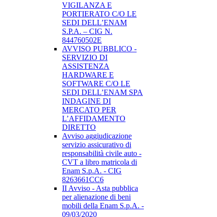
VIGILANZA E
PORTIERATO C/O LE
SEDI DELL’ENAM
S.P.A. – CIG N.
844760502E
AVVISO PUBBLICO -
SERVIZIO DI
ASSISTENZA
HARDWARE E
SOFTWARE C/O LE
SEDI DELL’ENAM SPA
INDAGINE DI
MERCATO PER
L’AFFIDAMENTO
DIRETTO
Avviso aggiudicazione
servizio assicurativo di
responsabilità civile auto -
CVT a libro matricola di
Enam S.p.A. - CIG
8263661CC6
II Avviso - Asta pubblica
per alienazione di beni
mobili della Enam S.p.A. -
09/03/2020