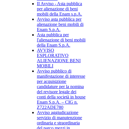
II Avviso - Asta pubblica
per alienazione di beni
mobili della Enam s.p.A.
Avviso asta pubblica per
alienazione beni mobili di
Enam S.p.A.
Asta pubblica per
l'alienazione di beni mobili
della Enam S.p.A.
AVVISO
ESPLORATIVO
ALIENAZIONE BENI
MOBILI
Avviso pubblico di
manifestazione di interesse
per acquisizione
candidature per la nomina
del revisore legale dei
conti della società in house
Enam S.p.A. – CIG n.
Z722ADE780
Avviso aggiudicazione
servizio di manutenzione
ordinaria e straordinaria
del parco mezzi in