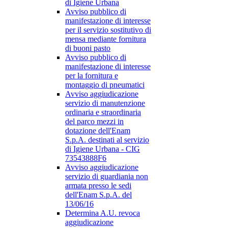
di Igiene Urbana
Avviso pubblico di
manifestazione di interesse
per il servizio sostitutivo di
mensa mediante fornitura
di buoni pasto
Avviso pubblico di
manifestazione di interesse
per la fornitura e
montaggio di pneumatici
Avviso aggiudicazione
servizio di manutenzione
ordinaria e straordinaria
del parco mezzi in
dotazione dell'Enam
S.p.A. destinati al servizio
di Igiene Urbana - CIG
73543888F6
Avviso aggiudicazione
servizio di guardiania non
armata presso le sedi
dell'Enam S.p.A. del
13/06/16
Determina A.U. revoca
aggiudicazione