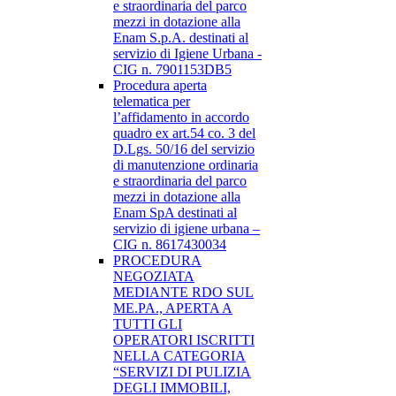
e straordinaria del parco
mezzi in dotazione alla
Enam S.p.A. destinati al
servizio di Igiene Urbana -
CIG n. 7901153DB5
Procedura aperta
telematica per
l’affidamento in accordo
quadro ex art.54 co. 3 del
D.Lgs. 50/16 del servizio
di manutenzione ordinaria
e straordinaria del parco
mezzi in dotazione alla
Enam SpA destinati al
servizio di igiene urbana –
CIG n. 8617430034
PROCEDURA
NEGOZIATA
MEDIANTE RDO SUL
ME.PA., APERTA A
TUTTI GLI
OPERATORI ISCRITTI
NELLA CATEGORIA
“SERVIZI DI PULIZIA
DEGLI IMMOBILI,