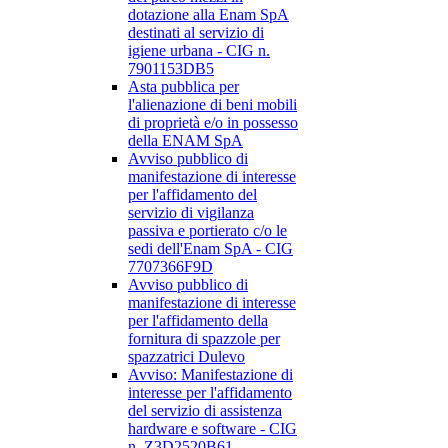
dotazione alla Enam SpA
destinati al servizio di
igiene urbana - CIG n.
7901153DB5
Asta pubblica per
l'alienazione di beni mobili
di proprietà e/o in possesso
della ENAM SpA
Avviso pubblico di
manifestazione di interesse
per l'affidamento del
servizio di vigilanza
passiva e portierato c/o le
sedi dell'Enam SpA - CIG
7707366F9D
Avviso pubblico di
manifestazione di interesse
per l'affidamento della
fornitura di spazzole per
spazzatrici Dulevo
Avviso: Manifestazione di
interesse per l'affidamento
del servizio di assistenza
hardware e software - CIG
n. Z3D2520B61