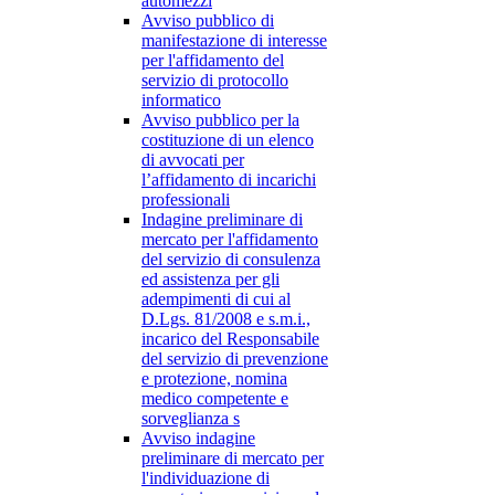
automezzi
Avviso pubblico di
manifestazione di interesse
per l'affidamento del
servizio di protocollo
informatico
Avviso pubblico per la
costituzione di un elenco
di avvocati per
l’affidamento di incarichi
professionali
Indagine preliminare di
mercato per l'affidamento
del servizio di consulenza
ed assistenza per gli
adempimenti di cui al
D.Lgs. 81/2008 e s.m.i.,
incarico del Responsabile
del servizio di prevenzione
e protezione, nomina
medico competente e
sorveglianza s
Avviso indagine
preliminare di mercato per
l'individuazione di