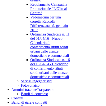
esausto
Regolamento Campagna
Promozionale "L'Olio al
Centro"
Vademecum per una
corretta Raccolta
Differenziata ed. gennaio
2017
Ordinanza Sindacale n. 11
del 01/04/16 - Nuovo
Calendario di
conferimento rifiuti solidi
urbani delle utenze
domestiche e commerciali
Ordinanza Sindacale n. 16
del 15/04/14 - Calendario
di conferimento rifiuti
solidi urbani delle utenze
domestiche e commerciali
Servizi Ingegneristici
Fotovoltaico
Amministrazione
Trasparente
Bandi di concorso
Contatti
Bandi di gara e contratti