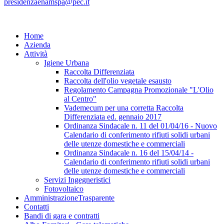
presidenzaenamspa@pec.it
Home
Azienda
Attività
Igiene Urbana
Raccolta Differenziata
Raccolta dell'olio vegetale esausto
Regolamento Campagna Promozionale "L'Olio
al Centro"
Vademecum per una corretta Raccolta
Differenziata ed. gennaio 2017
Ordinanza Sindacale n. 11 del 01/04/16 - Nuovo
Calendario di conferimento rifiuti solidi urbani
delle utenze domestiche e commerciali
Ordinanza Sindacale n. 16 del 15/04/14 -
Calendario di conferimento rifiuti solidi urbani
delle utenze domestiche e commerciali
Servizi Ingegneristici
Fotovoltaico
Amministrazione
Trasparente
Contatti
Bandi di gara e contratti