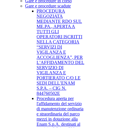
Gare e procedure in corso
Gare e procedure scadute
PROCEDURA
NEGOZIATA
MEDIANTE RDO SUL
ME.PA., APERTA A
TUTTI GLI
OPERATORI ISCRITTI
NELLA CATEGORIA
“SERVIZI DI
VIGILANZA E
ACCOGLIENZA”, PER
L’AFFIDAMENTO DEL
SERVIZIO DI
VIGILANZA E
PORTIERATO C/O LE
SEDI DELL’ENAM
S.P.A. – CIG N.
844760502E
Procedura aperta per
l'affidamento del servizio
di manutenzione ordinaria
e straordinaria del parco
mezzi in dotazione alla
Enam S.p.A. destinati al