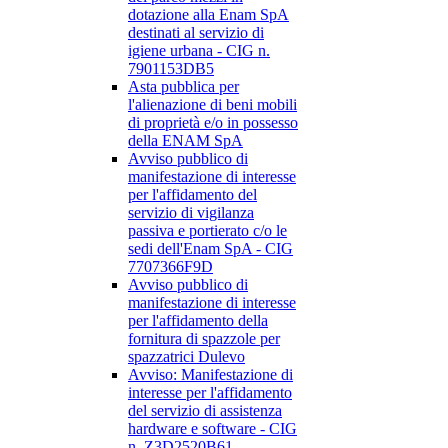
dotazione alla Enam SpA
destinati al servizio di
igiene urbana - CIG n.
7901153DB5
Asta pubblica per
l'alienazione di beni mobili
di proprietà e/o in possesso
della ENAM SpA
Avviso pubblico di
manifestazione di interesse
per l'affidamento del
servizio di vigilanza
passiva e portierato c/o le
sedi dell'Enam SpA - CIG
7707366F9D
Avviso pubblico di
manifestazione di interesse
per l'affidamento della
fornitura di spazzole per
spazzatrici Dulevo
Avviso: Manifestazione di
interesse per l'affidamento
del servizio di assistenza
hardware e software - CIG
n. Z3D2520B61