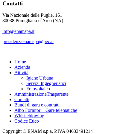
Contatti
Via Nazionale delle Puglie, 161
80038 Pomigliano d`Arco (NA)
info@enamspa.it
presidenzaenamspa@pec.it
Home
Azienda
Attività
Igiene Urbana
Servizi Ingegneristici
Fotovoltaico
Amministrazione
Trasparente
Contatti
Bandi di gara e contratti
Albo Fornitori - Gare telematiche
Whistleblowing
Codice Etico
Copyright © ENAM s.p.a. P.IVA 04633491214