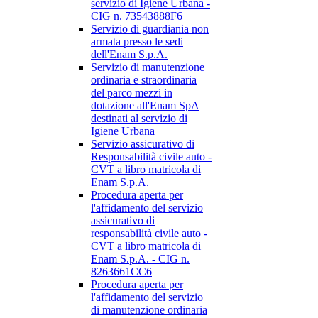
servizio di Igiene Urbana -
CIG n. 73543888F6
Servizio di guardiania non
armata presso le sedi
dell'Enam S.p.A.
Servizio di manutenzione
ordinaria e straordinaria
del parco mezzi in
dotazione all'Enam SpA
destinati al servizio di
Igiene Urbana
Servizio assicurativo di
Responsabilità civile auto -
CVT a libro matricola di
Enam S.p.A.
Procedura aperta per
l'affidamento del servizio
assicurativo di
responsabilità civile auto -
CVT a libro matricola di
Enam S.p.A. - CIG n.
8263661CC6
Procedura aperta per
l'affidamento del servizio
di manutenzione ordinaria