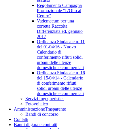
esausto
Regolamento Campagna
Promozionale "L'Olio al
Centro"
Vademecum per una
corretta Raccolta
Differenziata ed. gennaio
2017
Ordinanza Sindacale n. 11
del 01/04/16 - Nuovo
Calendario di
conferimento rifiuti solidi
urbani delle utenze
domestiche e commerciali
Ordinanza Sindacale n. 16
del 15/04/14 - Calendario
di conferimento rifiuti
solidi urbani delle utenze
domestiche e commerciali
Servizi Ingegneristici
Fotovoltaico
Amministrazione
Trasparente
Bandi di concorso
Contatti
Bandi di gara e contratti