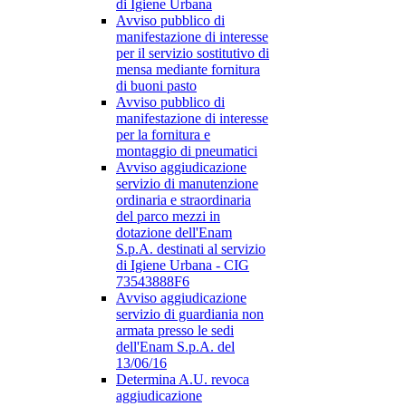
di Igiene Urbana
Avviso pubblico di
manifestazione di interesse
per il servizio sostitutivo di
mensa mediante fornitura
di buoni pasto
Avviso pubblico di
manifestazione di interesse
per la fornitura e
montaggio di pneumatici
Avviso aggiudicazione
servizio di manutenzione
ordinaria e straordinaria
del parco mezzi in
dotazione dell'Enam
S.p.A. destinati al servizio
di Igiene Urbana - CIG
73543888F6
Avviso aggiudicazione
servizio di guardiania non
armata presso le sedi
dell'Enam S.p.A. del
13/06/16
Determina A.U. revoca
aggiudicazione