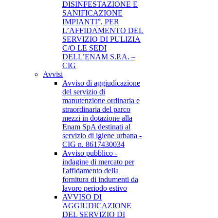
DISINFESTAZIONE E
SANIFICAZIONE
IMPIANTI”, PER
L’AFFIDAMENTO DEL
SERVIZIO DI PULIZIA
C/O LE SEDI
DELL’ENAM S.P.A. –
CIG
Avvisi
Avviso di aggiudicazione
del servizio di
manutenzione ordinaria e
straordinaria del parco
mezzi in dotazione alla
Enam SpA destinati al
servizio di igiene urbana -
CIG n. 8617430034
Avviso pubblico -
indagine di mercato per
l'affidamento della
fornitura di indumenti da
lavoro periodo estivo
AVVISO DI
AGGIUDICAZIONE
DEL SERVIZIO DI