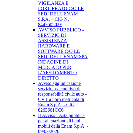
VIGILANZA E
PORTIERATO C/O LE
SEDI DELL’ENAM
S.P.A. – CIG N.
844760502E
AVVISO PUBBLICO -
SERVIZIO DI
ASSISTENZA
HARDWARE E
SOFTWARE C/O LE
SEDI DELL’ENAM SPA
INDAGINE DI
MERCATO PER
L’AFFIDAMENTO
DIRETTO
Avviso aggiudicazione
servizio assicurativo di
responsabilità civile auto -
CVT a libro matricola di
Enam S.p.A. - CIG
8263661CC6
II Avviso - Asta pubblica
per alienazione di beni
mobili della Enam S.p.A. -
09/03/2020