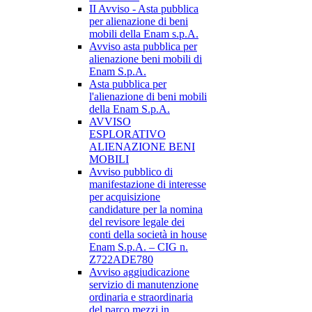
II Avviso - Asta pubblica
per alienazione di beni
mobili della Enam s.p.A.
Avviso asta pubblica per
alienazione beni mobili di
Enam S.p.A.
Asta pubblica per
l'alienazione di beni mobili
della Enam S.p.A.
AVVISO
ESPLORATIVO
ALIENAZIONE BENI
MOBILI
Avviso pubblico di
manifestazione di interesse
per acquisizione
candidature per la nomina
del revisore legale dei
conti della società in house
Enam S.p.A. – CIG n.
Z722ADE780
Avviso aggiudicazione
servizio di manutenzione
ordinaria e straordinaria
del parco mezzi in