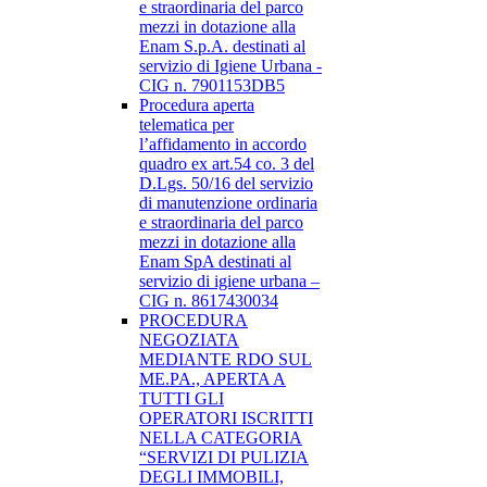
e straordinaria del parco
mezzi in dotazione alla
Enam S.p.A. destinati al
servizio di Igiene Urbana -
CIG n. 7901153DB5
Procedura aperta
telematica per
l’affidamento in accordo
quadro ex art.54 co. 3 del
D.Lgs. 50/16 del servizio
di manutenzione ordinaria
e straordinaria del parco
mezzi in dotazione alla
Enam SpA destinati al
servizio di igiene urbana –
CIG n. 8617430034
PROCEDURA
NEGOZIATA
MEDIANTE RDO SUL
ME.PA., APERTA A
TUTTI GLI
OPERATORI ISCRITTI
NELLA CATEGORIA
“SERVIZI DI PULIZIA
DEGLI IMMOBILI,