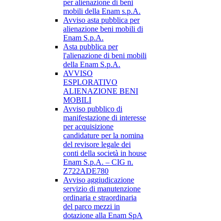
per alienazione di beni
mobili della Enam s.p.A.
Avviso asta pubblica per
alienazione beni mobili di
Enam S.p.A.
Asta pubblica per
l'alienazione di beni mobili
della Enam S.p.A.
AVVISO
ESPLORATIVO
ALIENAZIONE BENI
MOBILI
Avviso pubblico di
manifestazione di interesse
per acquisizione
candidature per la nomina
del revisore legale dei
conti della società in house
Enam S.p.A. – CIG n.
Z722ADE780
Avviso aggiudicazione
servizio di manutenzione
ordinaria e straordinaria
del parco mezzi in
dotazione alla Enam SpA