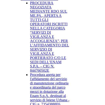
PROCEDURA
NEGOZIATA
MEDIANTE RDO SUL
ME.PA., APERTA A
TUTTI GLI
OPERATORI ISCRITTI
NELLA CATEGORIA
“SERVIZI DI
VIGILANZA E
ACCOGLIENZA”, PER
L’AFFIDAMENTO DEL
SERVIZIO DI
VIGILANZA E
PORTIERATO C/O LE
SEDI DELL’ENAM
S.P.A. – CIG N.
844760502E
Procedura aperta per
l'affidamento del servizio
di manutenzione ordinaria
e straordinaria del parco
mezzi in dotazione alla
Enam S.p.A. destinati al
servizio di Igiene Urbana -
CIG n. 73543888F6