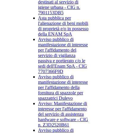
destinati al servizio di
igiene urbana - CIG n.
7901153DB5
Asta pubblica per
l'alienazione di beni mobili
di proprietà e/o in possesso
della ENAM SpA
Avviso pubblico di
manifestazione di interesse
per l'affidamento del
servizio di vigilanza
passiva e portierato c/o le
sedi dell'Enam SpA - CIG
7707366F9D
Avviso pubblico di
manifestazione di interesse
per l'affidamento della
fornitura di spazzole per
spazzatrici Dulevo
Avviso: Manifestazione di
interesse per l'affidamento
del servizio di assistenza
hardware e software - CIG
n. Z3D2520B61
Avviso pubblico di