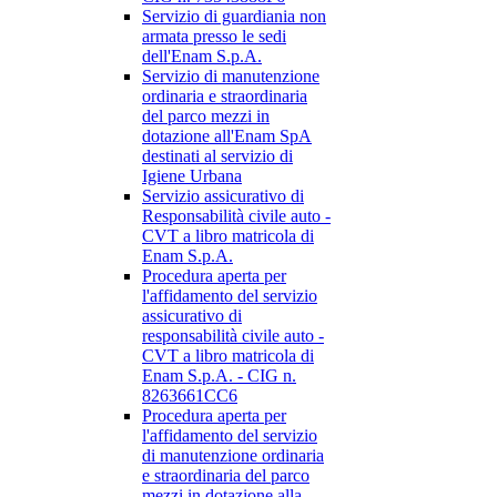
Servizio di guardiania non
armata presso le sedi
dell'Enam S.p.A.
Servizio di manutenzione
ordinaria e straordinaria
del parco mezzi in
dotazione all'Enam SpA
destinati al servizio di
Igiene Urbana
Servizio assicurativo di
Responsabilità civile auto -
CVT a libro matricola di
Enam S.p.A.
Procedura aperta per
l'affidamento del servizio
assicurativo di
responsabilità civile auto -
CVT a libro matricola di
Enam S.p.A. - CIG n.
8263661CC6
Procedura aperta per
l'affidamento del servizio
di manutenzione ordinaria
e straordinaria del parco
mezzi in dotazione alla