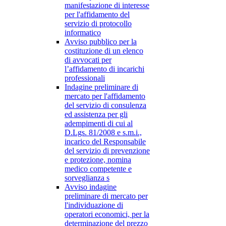
manifestazione di interesse
per l'affidamento del
servizio di protocollo
informatico
Avviso pubblico per la
costituzione di un elenco
di avvocati per
l’affidamento di incarichi
professionali
Indagine preliminare di
mercato per l'affidamento
del servizio di consulenza
ed assistenza per gli
adempimenti di cui al
D.Lgs. 81/2008 e s.m.i.,
incarico del Responsabile
del servizio di prevenzione
e protezione, nomina
medico competente e
sorveglianza s
Avviso indagine
preliminare di mercato per
l'individuazione di
operatori economici, per la
determinazione del prezzo