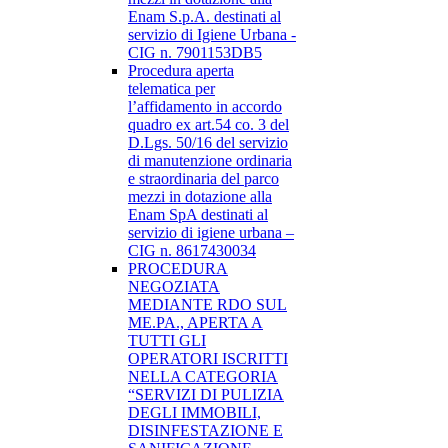
Enam S.p.A. destinati al
servizio di Igiene Urbana -
CIG n. 7901153DB5
Procedura aperta
telematica per
l’affidamento in accordo
quadro ex art.54 co. 3 del
D.Lgs. 50/16 del servizio
di manutenzione ordinaria
e straordinaria del parco
mezzi in dotazione alla
Enam SpA destinati al
servizio di igiene urbana –
CIG n. 8617430034
PROCEDURA
NEGOZIATA
MEDIANTE RDO SUL
ME.PA., APERTA A
TUTTI GLI
OPERATORI ISCRITTI
NELLA CATEGORIA
“SERVIZI DI PULIZIA
DEGLI IMMOBILI,
DISINFESTAZIONE E