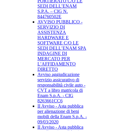
PORTIERATO C/O LE
SEDI DELL’ENAM
S.P.A. – CIG N.
844760502E
AVVISO PUBBLICO -
SERVIZIO DI
ASSISTENZA
HARDWARE E
SOFTWARE C/O LE
SEDI DELL’ENAM SPA
INDAGINE DI
MERCATO PER
L’AFFIDAMENTO
DIRETTO
Avviso aggiudicazione
servizio assicurativo di
responsabilità civile auto -
CVT a libro matricola di
Enam S.p.A. - CIG
8263661CC6
II Avviso - Asta pubblica
per alienazione di beni
mobili della Enam S.p.A. -
09/03/2020
II Avviso - Asta pubblica