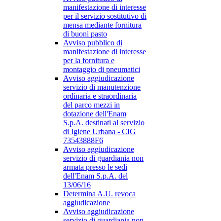
manifestazione di interesse
per il servizio sostitutivo di
mensa mediante fornitura
di buoni pasto
Avviso pubblico di
manifestazione di interesse
per la fornitura e
montaggio di pneumatici
Avviso aggiudicazione
servizio di manutenzione
ordinaria e straordinaria
del parco mezzi in
dotazione dell'Enam
S.p.A. destinati al servizio
di Igiene Urbana - CIG
73543888F6
Avviso aggiudicazione
servizio di guardiania non
armata presso le sedi
dell'Enam S.p.A. del
13/06/16
Determina A.U. revoca
aggiudicazione
Avviso aggiudicazione
servizio di guardiania non