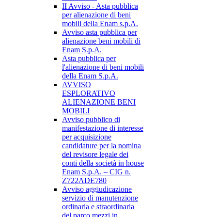
II Avviso - Asta pubblica
per alienazione di beni
mobili della Enam s.p.A.
Avviso asta pubblica per
alienazione beni mobili di
Enam S.p.A.
Asta pubblica per
l'alienazione di beni mobili
della Enam S.p.A.
AVVISO
ESPLORATIVO
ALIENAZIONE BENI
MOBILI
Avviso pubblico di
manifestazione di interesse
per acquisizione
candidature per la nomina
del revisore legale dei
conti della società in house
Enam S.p.A. – CIG n.
Z722ADE780
Avviso aggiudicazione
servizio di manutenzione
ordinaria e straordinaria
del parco mezzi in