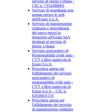
servizio di Igiene Urbana -
CIG n. 73543888F6
Servizio di guardiania non
armata presso le sedi
dell'Enam S.p.A.
Servizio di manutenzione
ordinaria e straordinaria
del parco mezzi in
dotazione all'Enam SpA
destinati al servizio di
Igiene Urbana
Servizio assicurativo di
Responsabilità civile auto -
CVT a libro matricola di
Enam S.p.A.
Procedura aperta per
l'affidamento del servizio
assicurativo di
responsabilità civile auto -
CVT a libro matricola di
Enam S.p.A. - CIG n.
8263661CC6
Procedura aperta per
l'affidamento del servizio
di manutenzione ordinaria