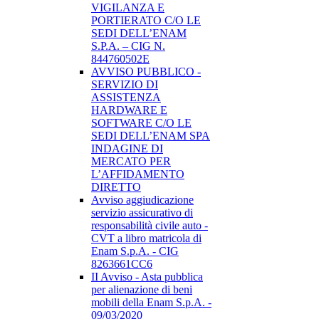
VIGILANZA E
PORTIERATO C/O LE
SEDI DELL’ENAM
S.P.A. – CIG N.
844760502E
AVVISO PUBBLICO -
SERVIZIO DI
ASSISTENZA
HARDWARE E
SOFTWARE C/O LE
SEDI DELL’ENAM SPA
INDAGINE DI
MERCATO PER
L’AFFIDAMENTO
DIRETTO
Avviso aggiudicazione
servizio assicurativo di
responsabilità civile auto -
CVT a libro matricola di
Enam S.p.A. - CIG
8263661CC6
II Avviso - Asta pubblica
per alienazione di beni
mobili della Enam S.p.A. -
09/03/2020