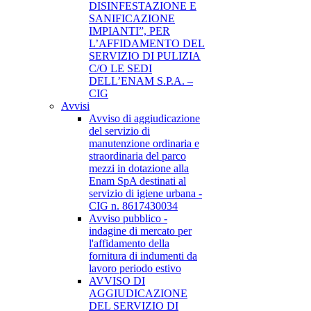
DISINFESTAZIONE E
SANIFICAZIONE
IMPIANTI”, PER
L’AFFIDAMENTO DEL
SERVIZIO DI PULIZIA
C/O LE SEDI
DELL’ENAM S.P.A. –
CIG
Avvisi
Avviso di aggiudicazione
del servizio di
manutenzione ordinaria e
straordinaria del parco
mezzi in dotazione alla
Enam SpA destinati al
servizio di igiene urbana -
CIG n. 8617430034
Avviso pubblico -
indagine di mercato per
l'affidamento della
fornitura di indumenti da
lavoro periodo estivo
AVVISO DI
AGGIUDICAZIONE
DEL SERVIZIO DI