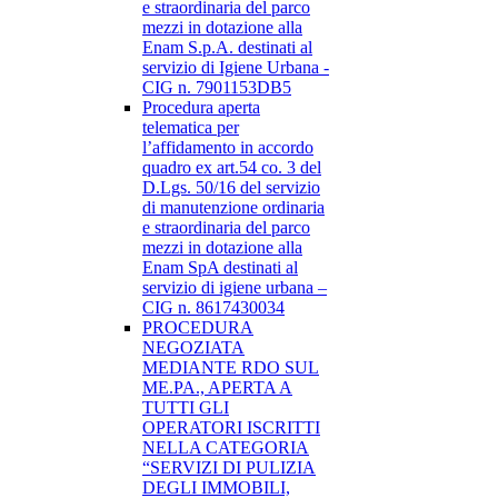
e straordinaria del parco
mezzi in dotazione alla
Enam S.p.A. destinati al
servizio di Igiene Urbana -
CIG n. 7901153DB5
Procedura aperta
telematica per
l’affidamento in accordo
quadro ex art.54 co. 3 del
D.Lgs. 50/16 del servizio
di manutenzione ordinaria
e straordinaria del parco
mezzi in dotazione alla
Enam SpA destinati al
servizio di igiene urbana –
CIG n. 8617430034
PROCEDURA
NEGOZIATA
MEDIANTE RDO SUL
ME.PA., APERTA A
TUTTI GLI
OPERATORI ISCRITTI
NELLA CATEGORIA
“SERVIZI DI PULIZIA
DEGLI IMMOBILI,