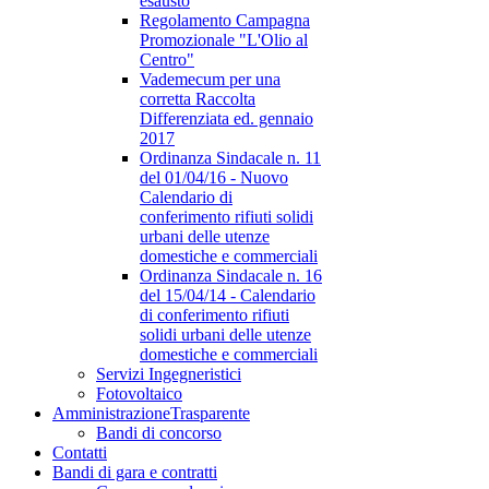
esausto
Regolamento Campagna
Promozionale "L'Olio al
Centro"
Vademecum per una
corretta Raccolta
Differenziata ed. gennaio
2017
Ordinanza Sindacale n. 11
del 01/04/16 - Nuovo
Calendario di
conferimento rifiuti solidi
urbani delle utenze
domestiche e commerciali
Ordinanza Sindacale n. 16
del 15/04/14 - Calendario
di conferimento rifiuti
solidi urbani delle utenze
domestiche e commerciali
Servizi Ingegneristici
Fotovoltaico
Amministrazione
Trasparente
Bandi di concorso
Contatti
Bandi di gara e contratti