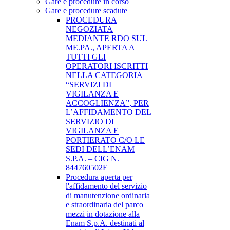
Gare e procedure in corso
Gare e procedure scadute
PROCEDURA
NEGOZIATA
MEDIANTE RDO SUL
ME.PA., APERTA A
TUTTI GLI
OPERATORI ISCRITTI
NELLA CATEGORIA
“SERVIZI DI
VIGILANZA E
ACCOGLIENZA”, PER
L’AFFIDAMENTO DEL
SERVIZIO DI
VIGILANZA E
PORTIERATO C/O LE
SEDI DELL’ENAM
S.P.A. – CIG N.
844760502E
Procedura aperta per
l'affidamento del servizio
di manutenzione ordinaria
e straordinaria del parco
mezzi in dotazione alla
Enam S.p.A. destinati al