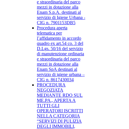
e straordinaria del parco
mezzi in dotazione alla
Enam S.p.A. destinati al
servizio di Igiene Urbana -
CIG n. 7901153DB5
Procedura aperta
telematica per
l’affidamento in accordo
quadro ex art.54 co. 3 del
D.Lgs. 50/16 del servizio
di manutenzione ordinaria
e straordinaria del parco
mezzi in dotazione alla
Enam SpA destinati al
servizio di igiene urbana –
CIG n. 8617430034
PROCEDURA
NEGOZIATA
MEDIANTE RDO SUL
ME.PA., APERTA A
TUTTI GLI
OPERATORI ISCRITTI
NELLA CATEGORIA
“SERVIZI DI PULIZIA
DEGLI IMMOBILI,