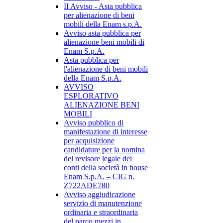
II Avviso - Asta pubblica
per alienazione di beni
mobili della Enam s.p.A.
Avviso asta pubblica per
alienazione beni mobili di
Enam S.p.A.
Asta pubblica per
l'alienazione di beni mobili
della Enam S.p.A.
AVVISO
ESPLORATIVO
ALIENAZIONE BENI
MOBILI
Avviso pubblico di
manifestazione di interesse
per acquisizione
candidature per la nomina
del revisore legale dei
conti della società in house
Enam S.p.A. – CIG n.
Z722ADE780
Avviso aggiudicazione
servizio di manutenzione
ordinaria e straordinaria
del parco mezzi in