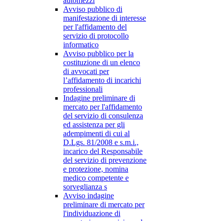
automezzi
Avviso pubblico di
manifestazione di interesse
per l'affidamento del
servizio di protocollo
informatico
Avviso pubblico per la
costituzione di un elenco
di avvocati per
l’affidamento di incarichi
professionali
Indagine preliminare di
mercato per l'affidamento
del servizio di consulenza
ed assistenza per gli
adempimenti di cui al
D.Lgs. 81/2008 e s.m.i.,
incarico del Responsabile
del servizio di prevenzione
e protezione, nomina
medico competente e
sorveglianza s
Avviso indagine
preliminare di mercato per
l'individuazione di