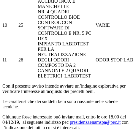
ACCIAIO INOX E
MANICHETTE
NR. 4 QUADRI
CONTROLLO BIOE
CONTROL CON
10
25
VARIE
SOFTWARE DI
CONTROLLO E NR. 5 PC
DEX
IMPIANTO LABIOTEST
PER LA
NEUTRALIZZAZIONE
11
26
DEGLI ODORI
ODOR STOP LAB
COMPOSTO DA 2
CANNONI E 2 QUADRI
ELETTRICI LABIOTEST
Con il presente avviso intende avviare un’indagine esplorativa per
verificare l’interesse all’acquisto dei predetti beni.
Le caratteristiche dei suddetti beni sono riassunte nelle schede
tecniche.
Chiunque fosse interessato può inviare mail, entro le ore 18,00 del
04/12/19, al seguente indirizzo pec
presidenzaenamspa@pec.it
con
l’indicazione dei lotti a cui si è interessati.