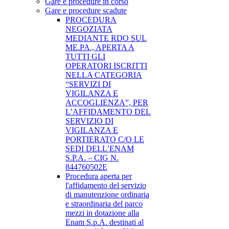
Gare e procedure in corso
Gare e procedure scadute
PROCEDURA
NEGOZIATA
MEDIANTE RDO SUL
ME.PA., APERTA A
TUTTI GLI
OPERATORI ISCRITTI
NELLA CATEGORIA
“SERVIZI DI
VIGILANZA E
ACCOGLIENZA”, PER
L’AFFIDAMENTO DEL
SERVIZIO DI
VIGILANZA E
PORTIERATO C/O LE
SEDI DELL’ENAM
S.P.A. – CIG N.
844760502E
Procedura aperta per
l'affidamento del servizio
di manutenzione ordinaria
e straordinaria del parco
mezzi in dotazione alla
Enam S.p.A. destinati al