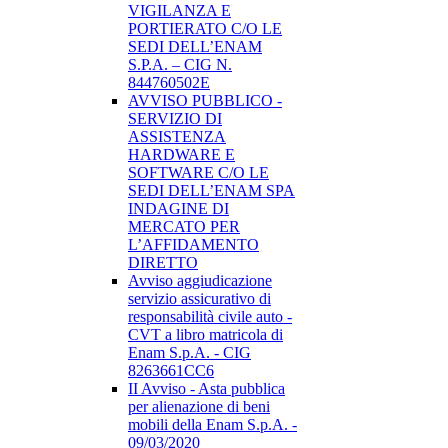
VIGILANZA E
PORTIERATO C/O LE
SEDI DELL’ENAM
S.P.A. – CIG N.
844760502E
AVVISO PUBBLICO -
SERVIZIO DI
ASSISTENZA
HARDWARE E
SOFTWARE C/O LE
SEDI DELL’ENAM SPA
INDAGINE DI
MERCATO PER
L’AFFIDAMENTO
DIRETTO
Avviso aggiudicazione
servizio assicurativo di
responsabilità civile auto -
CVT a libro matricola di
Enam S.p.A. - CIG
8263661CC6
II Avviso - Asta pubblica
per alienazione di beni
mobili della Enam S.p.A. -
09/03/2020