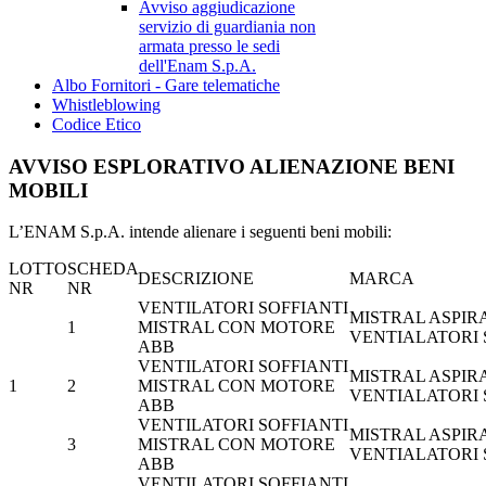
Avviso aggiudicazione
servizio di guardiania non
armata presso le sedi
dell'Enam S.p.A.
Albo Fornitori - Gare telematiche
Whistleblowing
Codice Etico
AVVISO ESPLORATIVO ALIENAZIONE BENI
MOBILI
L’ENAM S.p.A. intende alienare i seguenti beni mobili:
LOTTO
SCHEDA
DESCRIZIONE
MARCA
NR
NR
VENTILATORI SOFFIANTI
MISTRAL ASPIR
1
MISTRAL CON MOTORE
VENTIALATORI
ABB
VENTILATORI SOFFIANTI
MISTRAL ASPIR
1
2
MISTRAL CON MOTORE
VENTIALATORI
ABB
VENTILATORI SOFFIANTI
MISTRAL ASPIR
3
MISTRAL CON MOTORE
VENTIALATORI
ABB
VENTILATORI SOFFIANTI