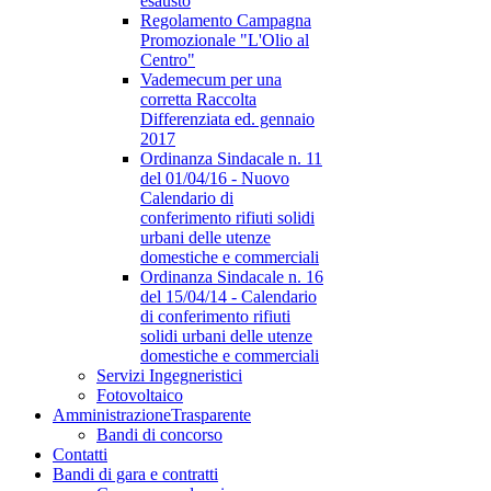
esausto
Regolamento Campagna
Promozionale "L'Olio al
Centro"
Vademecum per una
corretta Raccolta
Differenziata ed. gennaio
2017
Ordinanza Sindacale n. 11
del 01/04/16 - Nuovo
Calendario di
conferimento rifiuti solidi
urbani delle utenze
domestiche e commerciali
Ordinanza Sindacale n. 16
del 15/04/14 - Calendario
di conferimento rifiuti
solidi urbani delle utenze
domestiche e commerciali
Servizi Ingegneristici
Fotovoltaico
Amministrazione
Trasparente
Bandi di concorso
Contatti
Bandi di gara e contratti