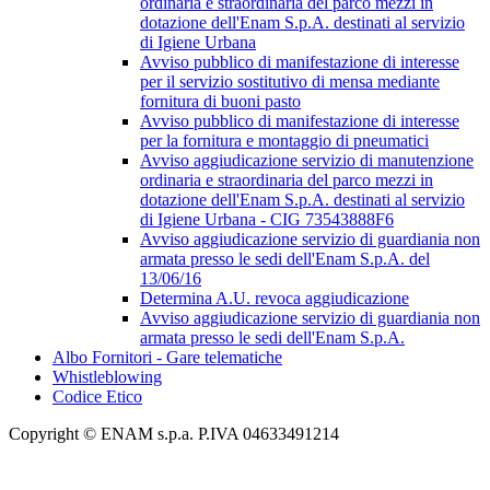
ordinaria e straordinaria del parco mezzi in
dotazione dell'Enam S.p.A. destinati al servizio
di Igiene Urbana
Avviso pubblico di manifestazione di interesse
per il servizio sostitutivo di mensa mediante
fornitura di buoni pasto
Avviso pubblico di manifestazione di interesse
per la fornitura e montaggio di pneumatici
Avviso aggiudicazione servizio di manutenzione
ordinaria e straordinaria del parco mezzi in
dotazione dell'Enam S.p.A. destinati al servizio
di Igiene Urbana - CIG 73543888F6
Avviso aggiudicazione servizio di guardiania non
armata presso le sedi dell'Enam S.p.A. del
13/06/16
Determina A.U. revoca aggiudicazione
Avviso aggiudicazione servizio di guardiania non
armata presso le sedi dell'Enam S.p.A.
Albo Fornitori - Gare telematiche
Whistleblowing
Codice Etico
Copyright © ENAM s.p.a. P.IVA 04633491214