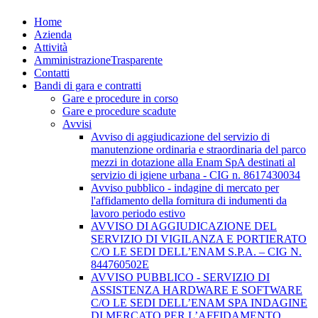
Home
Azienda
Attività
Amministrazione
Trasparente
Contatti
Bandi di gara e contratti
Gare e procedure in corso
Gare e procedure scadute
Avvisi
Avviso di aggiudicazione del servizio di
manutenzione ordinaria e straordinaria del parco
mezzi in dotazione alla Enam SpA destinati al
servizio di igiene urbana - CIG n. 8617430034
Avviso pubblico - indagine di mercato per
l'affidamento della fornitura di indumenti da
lavoro periodo estivo
AVVISO DI AGGIUDICAZIONE DEL
SERVIZIO DI VIGILANZA E PORTIERATO
C/O LE SEDI DELL’ENAM S.P.A. – CIG N.
844760502E
AVVISO PUBBLICO - SERVIZIO DI
ASSISTENZA HARDWARE E SOFTWARE
C/O LE SEDI DELL’ENAM SPA INDAGINE
DI MERCATO PER L’AFFIDAMENTO