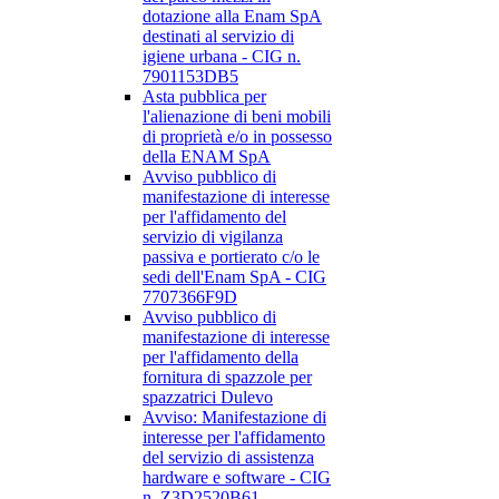
dotazione alla Enam SpA
destinati al servizio di
igiene urbana - CIG n.
7901153DB5
Asta pubblica per
l'alienazione di beni mobili
di proprietà e/o in possesso
della ENAM SpA
Avviso pubblico di
manifestazione di interesse
per l'affidamento del
servizio di vigilanza
passiva e portierato c/o le
sedi dell'Enam SpA - CIG
7707366F9D
Avviso pubblico di
manifestazione di interesse
per l'affidamento della
fornitura di spazzole per
spazzatrici Dulevo
Avviso: Manifestazione di
interesse per l'affidamento
del servizio di assistenza
hardware e software - CIG
n. Z3D2520B61