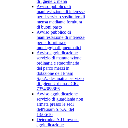
di Igiene Urbana
Avviso pubblico di
manifestazione di interesse
per il servizio sostitutivo di
mensa mediante fornitura
di buoni pasto
Avviso pubblico di
manifestazione di interesse
per la fornitura e
montaggio di pneumatici
Avviso aggiudicazione
servizio di manutenzione
ordinaria e straordinaria
del parco mezzi in
dotazione dell'Enam
S.p.A. destinati al servizio
di Igiene Urbana - CIG
73543888F6
Avviso aggiudicazione
servizio di guardiania non
armata presso le sedi
dell'Enam S.p.A. del
13/06/16
Determina A.U. revoca
aggiudicazione