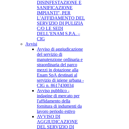
DISINFESTAZIONE E
SANIFICAZIONE
IMPIANTI”, PER
L’AFFIDAMENTO DEL
SERVIZIO DI PULIZIA
C/O LE SEDI
DELL’ENAM S.P.A. –
CIG
Avvisi
Avviso di aggiudicazione
del servizio di
manutenzione ordinaria e
straordinaria del parco
mezzi in dotazione alla
Enam SpA destinati al
servizio di igiene urbana -
CIG n. 8617430034
Avviso pubblico -
indagine di mercato per
l'affidamento della
fornitura di indumenti da
lavoro periodo estivo
AVVISO DI
AGGIUDICAZIONE
DEL SERVIZIO DI