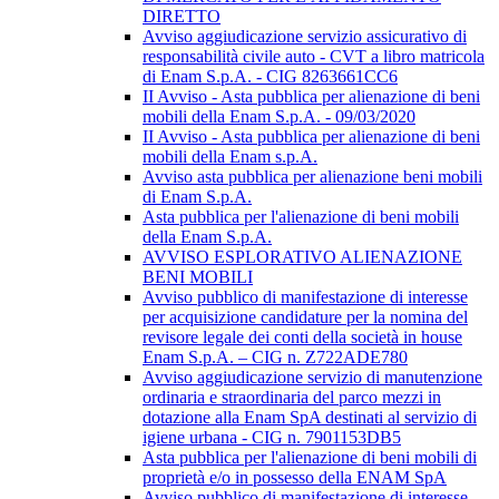
DIRETTO
Avviso aggiudicazione servizio assicurativo di
responsabilità civile auto - CVT a libro matricola
di Enam S.p.A. - CIG 8263661CC6
II Avviso - Asta pubblica per alienazione di beni
mobili della Enam S.p.A. - 09/03/2020
II Avviso - Asta pubblica per alienazione di beni
mobili della Enam s.p.A.
Avviso asta pubblica per alienazione beni mobili
di Enam S.p.A.
Asta pubblica per l'alienazione di beni mobili
della Enam S.p.A.
AVVISO ESPLORATIVO ALIENAZIONE
BENI MOBILI
Avviso pubblico di manifestazione di interesse
per acquisizione candidature per la nomina del
revisore legale dei conti della società in house
Enam S.p.A. – CIG n. Z722ADE780
Avviso aggiudicazione servizio di manutenzione
ordinaria e straordinaria del parco mezzi in
dotazione alla Enam SpA destinati al servizio di
igiene urbana - CIG n. 7901153DB5
Asta pubblica per l'alienazione di beni mobili di
proprietà e/o in possesso della ENAM SpA
Avviso pubblico di manifestazione di interesse