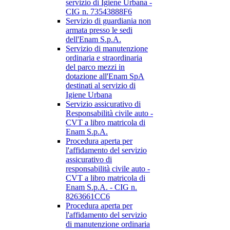
servizio di Igiene Urbana -
CIG n. 73543888F6
Servizio di guardiania non
armata presso le sedi
dell'Enam S.p.A.
Servizio di manutenzione
ordinaria e straordinaria
del parco mezzi in
dotazione all'Enam SpA
destinati al servizio di
Igiene Urbana
Servizio assicurativo di
Responsabilità civile auto -
CVT a libro matricola di
Enam S.p.A.
Procedura aperta per
l'affidamento del servizio
assicurativo di
responsabilità civile auto -
CVT a libro matricola di
Enam S.p.A. - CIG n.
8263661CC6
Procedura aperta per
l'affidamento del servizio
di manutenzione ordinaria