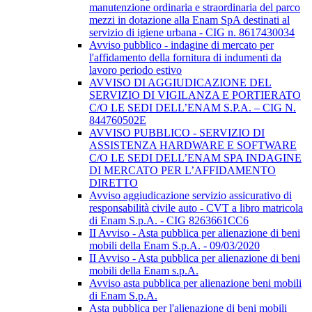
manutenzione ordinaria e straordinaria del parco
mezzi in dotazione alla Enam SpA destinati al
servizio di igiene urbana - CIG n. 8617430034
Avviso pubblico - indagine di mercato per
l'affidamento della fornitura di indumenti da
lavoro periodo estivo
AVVISO DI AGGIUDICAZIONE DEL
SERVIZIO DI VIGILANZA E PORTIERATO
C/O LE SEDI DELL’ENAM S.P.A. – CIG N.
844760502E
AVVISO PUBBLICO - SERVIZIO DI
ASSISTENZA HARDWARE E SOFTWARE
C/O LE SEDI DELL’ENAM SPA INDAGINE
DI MERCATO PER L’AFFIDAMENTO
DIRETTO
Avviso aggiudicazione servizio assicurativo di
responsabilità civile auto - CVT a libro matricola
di Enam S.p.A. - CIG 8263661CC6
II Avviso - Asta pubblica per alienazione di beni
mobili della Enam S.p.A. - 09/03/2020
II Avviso - Asta pubblica per alienazione di beni
mobili della Enam s.p.A.
Avviso asta pubblica per alienazione beni mobili
di Enam S.p.A.
Asta pubblica per l'alienazione di beni mobili