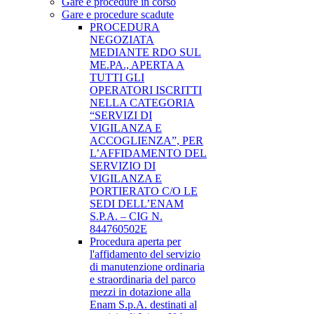
Gare e procedure in corso
Gare e procedure scadute
PROCEDURA
NEGOZIATA
MEDIANTE RDO SUL
ME.PA., APERTA A
TUTTI GLI
OPERATORI ISCRITTI
NELLA CATEGORIA
“SERVIZI DI
VIGILANZA E
ACCOGLIENZA”, PER
L’AFFIDAMENTO DEL
SERVIZIO DI
VIGILANZA E
PORTIERATO C/O LE
SEDI DELL’ENAM
S.P.A. – CIG N.
844760502E
Procedura aperta per
l'affidamento del servizio
di manutenzione ordinaria
e straordinaria del parco
mezzi in dotazione alla
Enam S.p.A. destinati al