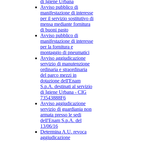
di Igiene Urbana
Avviso pubblico di
manifestazione di interesse
per il servizio sostitutivo di
mensa mediante fornitura
di buoni pasto
Avviso pubblico di
manifestazione di interesse
per la fornitura e
montaggio di pneumatici
Avviso aggiudicazione
servizio di manutenzione
ordinaria e straordinaria
del parco mezzi in
dotazione dell'Enam
S.p.A. destinati al servizio
di Igiene Urbana - CIG
73543888F6
Avviso aggiudicazione
servizio di guardiania non
armata presso le sedi
dell'Enam S.p.A. del
13/06/16
Determina A.U. revoca
aggiudicazione