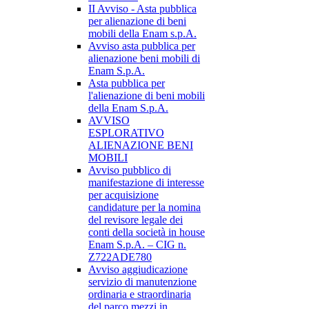
II Avviso - Asta pubblica
per alienazione di beni
mobili della Enam s.p.A.
Avviso asta pubblica per
alienazione beni mobili di
Enam S.p.A.
Asta pubblica per
l'alienazione di beni mobili
della Enam S.p.A.
AVVISO
ESPLORATIVO
ALIENAZIONE BENI
MOBILI
Avviso pubblico di
manifestazione di interesse
per acquisizione
candidature per la nomina
del revisore legale dei
conti della società in house
Enam S.p.A. – CIG n.
Z722ADE780
Avviso aggiudicazione
servizio di manutenzione
ordinaria e straordinaria
del parco mezzi in