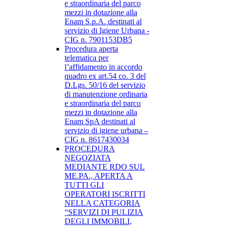
e straordinaria del parco
mezzi in dotazione alla
Enam S.p.A. destinati al
servizio di Igiene Urbana -
CIG n. 7901153DB5
Procedura aperta
telematica per
l’affidamento in accordo
quadro ex art.54 co. 3 del
D.Lgs. 50/16 del servizio
di manutenzione ordinaria
e straordinaria del parco
mezzi in dotazione alla
Enam SpA destinati al
servizio di igiene urbana –
CIG n. 8617430034
PROCEDURA
NEGOZIATA
MEDIANTE RDO SUL
ME.PA., APERTA A
TUTTI GLI
OPERATORI ISCRITTI
NELLA CATEGORIA
“SERVIZI DI PULIZIA
DEGLI IMMOBILI,