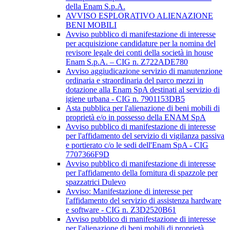
della Enam S.p.A.
AVVISO ESPLORATIVO ALIENAZIONE
BENI MOBILI
Avviso pubblico di manifestazione di interesse
per acquisizione candidature per la nomina del
revisore legale dei conti della società in house
Enam S.p.A. – CIG n. Z722ADE780
Avviso aggiudicazione servizio di manutenzione
ordinaria e straordinaria del parco mezzi in
dotazione alla Enam SpA destinati al servizio di
igiene urbana - CIG n. 7901153DB5
Asta pubblica per l'alienazione di beni mobili di
proprietà e/o in possesso della ENAM SpA
Avviso pubblico di manifestazione di interesse
per l'affidamento del servizio di vigilanza passiva
e portierato c/o le sedi dell'Enam SpA - CIG
7707366F9D
Avviso pubblico di manifestazione di interesse
per l'affidamento della fornitura di spazzole per
spazzatrici Dulevo
Avviso: Manifestazione di interesse per
l'affidamento del servizio di assistenza hardware
e software - CIG n. Z3D2520B61
Avviso pubblico di manifestazione di interesse
per l'alienazione di beni mobili di proprietà