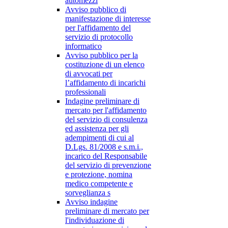
automezzi
Avviso pubblico di
manifestazione di interesse
per l'affidamento del
servizio di protocollo
informatico
Avviso pubblico per la
costituzione di un elenco
di avvocati per
l’affidamento di incarichi
professionali
Indagine preliminare di
mercato per l'affidamento
del servizio di consulenza
ed assistenza per gli
adempimenti di cui al
D.Lgs. 81/2008 e s.m.i.,
incarico del Responsabile
del servizio di prevenzione
e protezione, nomina
medico competente e
sorveglianza s
Avviso indagine
preliminare di mercato per
l'individuazione di