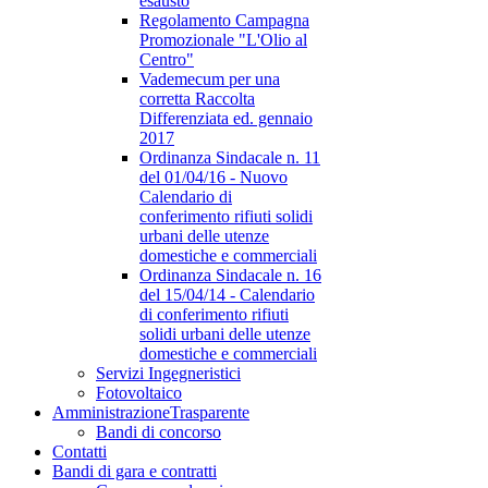
esausto
Regolamento Campagna
Promozionale "L'Olio al
Centro"
Vademecum per una
corretta Raccolta
Differenziata ed. gennaio
2017
Ordinanza Sindacale n. 11
del 01/04/16 - Nuovo
Calendario di
conferimento rifiuti solidi
urbani delle utenze
domestiche e commerciali
Ordinanza Sindacale n. 16
del 15/04/14 - Calendario
di conferimento rifiuti
solidi urbani delle utenze
domestiche e commerciali
Servizi Ingegneristici
Fotovoltaico
Amministrazione
Trasparente
Bandi di concorso
Contatti
Bandi di gara e contratti