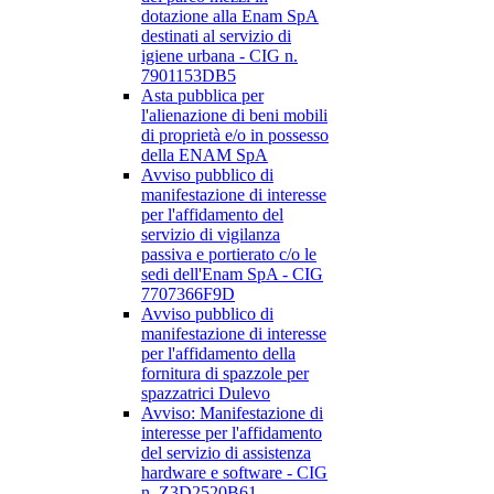
dotazione alla Enam SpA
destinati al servizio di
igiene urbana - CIG n.
7901153DB5
Asta pubblica per
l'alienazione di beni mobili
di proprietà e/o in possesso
della ENAM SpA
Avviso pubblico di
manifestazione di interesse
per l'affidamento del
servizio di vigilanza
passiva e portierato c/o le
sedi dell'Enam SpA - CIG
7707366F9D
Avviso pubblico di
manifestazione di interesse
per l'affidamento della
fornitura di spazzole per
spazzatrici Dulevo
Avviso: Manifestazione di
interesse per l'affidamento
del servizio di assistenza
hardware e software - CIG
n. Z3D2520B61