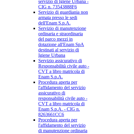
servizio di Igiene Urbana -
CIG n. 73543888F6
Servizio di guardiania non
armata presso le sedi
dell'Enam S.p.A.
Servizio di manutenzione
ordinaria e straordinaria
del parco mezzi in
dotazione all'Enam SpA
destinati al servizio di
Igiene Urbana
Servizio assicurativo di
Responsabilità civile auto -
CVT a libro matricola di
Enam S.p.A.
Procedura aperta per
l'affidamento del servizio
assicurativo di
responsabilità civile auto -
CVT a libro matricola di
Enam S.p.A. - CIG n.
8263661CC6
Procedura aperta per
l'affidamento del servizio
di manutenzione ordinaria