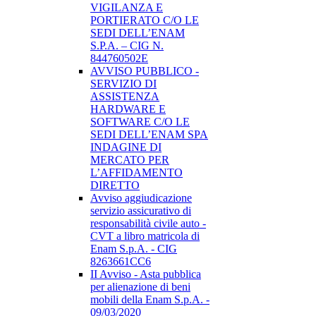
VIGILANZA E
PORTIERATO C/O LE
SEDI DELL’ENAM
S.P.A. – CIG N.
844760502E
AVVISO PUBBLICO -
SERVIZIO DI
ASSISTENZA
HARDWARE E
SOFTWARE C/O LE
SEDI DELL’ENAM SPA
INDAGINE DI
MERCATO PER
L’AFFIDAMENTO
DIRETTO
Avviso aggiudicazione
servizio assicurativo di
responsabilità civile auto -
CVT a libro matricola di
Enam S.p.A. - CIG
8263661CC6
II Avviso - Asta pubblica
per alienazione di beni
mobili della Enam S.p.A. -
09/03/2020