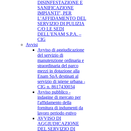
DISINFESTAZIONE E
SANIFICAZIONE
IMPIANTI”, PER
L’AFFIDAMENTO DEL
SERVIZIO DI PULIZIA
C/O LE SEDI
DELL’ENAM S.P.A. –
CIG
Avvisi
Avviso di aggiudicazione
del servizio di
manutenzione ordinaria e
straordinaria del parco
mezzi in dotazione alla
Enam SpA destinati al
servizio di igiene urbana -
CIG n. 8617430034
Avviso pubblico -
indagine di mercato per
l'affidamento della
fornitura di indumenti da
lavoro periodo estivo
AVVISO DI
AGGIUDICAZIONE
DEL SERVIZIO DI