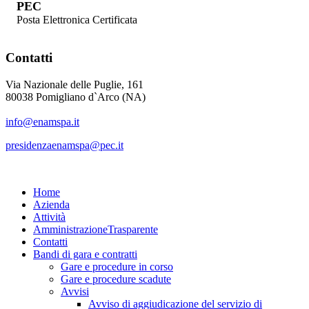
PEC
Posta Elettronica Certificata
Contatti
Via Nazionale delle Puglie, 161
80038 Pomigliano d`Arco (NA)
info@enamspa.it
presidenzaenamspa@pec.it
Home
Azienda
Attività
Amministrazione
Trasparente
Contatti
Bandi di gara e contratti
Gare e procedure in corso
Gare e procedure scadute
Avvisi
Avviso di aggiudicazione del servizio di