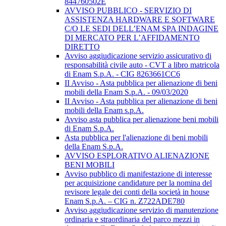
844760502E
AVVISO PUBBLICO - SERVIZIO DI
ASSISTENZA HARDWARE E SOFTWARE
C/O LE SEDI DELL’ENAM SPA INDAGINE
DI MERCATO PER L’AFFIDAMENTO
DIRETTO
Avviso aggiudicazione servizio assicurativo di
responsabilità civile auto - CVT a libro matricola
di Enam S.p.A. - CIG 8263661CC6
II Avviso - Asta pubblica per alienazione di beni
mobili della Enam S.p.A. - 09/03/2020
II Avviso - Asta pubblica per alienazione di beni
mobili della Enam s.p.A.
Avviso asta pubblica per alienazione beni mobili
di Enam S.p.A.
Asta pubblica per l'alienazione di beni mobili
della Enam S.p.A.
AVVISO ESPLORATIVO ALIENAZIONE
BENI MOBILI
Avviso pubblico di manifestazione di interesse
per acquisizione candidature per la nomina del
revisore legale dei conti della società in house
Enam S.p.A. – CIG n. Z722ADE780
Avviso aggiudicazione servizio di manutenzione
ordinaria e straordinaria del parco mezzi in