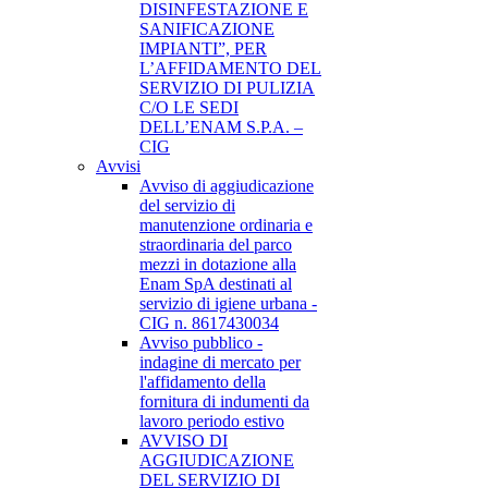
DISINFESTAZIONE E
SANIFICAZIONE
IMPIANTI”, PER
L’AFFIDAMENTO DEL
SERVIZIO DI PULIZIA
C/O LE SEDI
DELL’ENAM S.P.A. –
CIG
Avvisi
Avviso di aggiudicazione
del servizio di
manutenzione ordinaria e
straordinaria del parco
mezzi in dotazione alla
Enam SpA destinati al
servizio di igiene urbana -
CIG n. 8617430034
Avviso pubblico -
indagine di mercato per
l'affidamento della
fornitura di indumenti da
lavoro periodo estivo
AVVISO DI
AGGIUDICAZIONE
DEL SERVIZIO DI