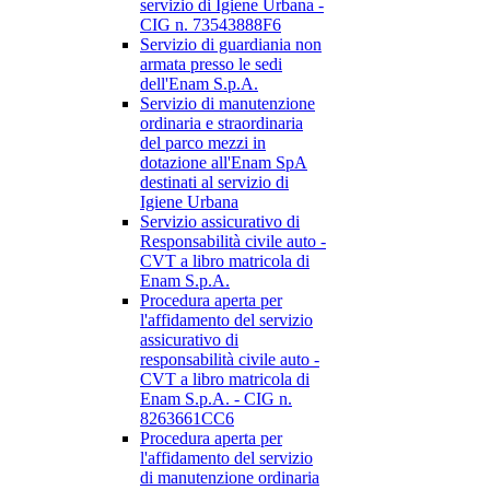
servizio di Igiene Urbana -
CIG n. 73543888F6
Servizio di guardiania non
armata presso le sedi
dell'Enam S.p.A.
Servizio di manutenzione
ordinaria e straordinaria
del parco mezzi in
dotazione all'Enam SpA
destinati al servizio di
Igiene Urbana
Servizio assicurativo di
Responsabilità civile auto -
CVT a libro matricola di
Enam S.p.A.
Procedura aperta per
l'affidamento del servizio
assicurativo di
responsabilità civile auto -
CVT a libro matricola di
Enam S.p.A. - CIG n.
8263661CC6
Procedura aperta per
l'affidamento del servizio
di manutenzione ordinaria