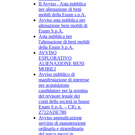
II Avviso - Asta pubblica
per alienazione di beni
mobili della Enam s.p.A.
Avviso asta pubblica per
alienazione beni mobili di
Enam S.p.A.
Asta pubblica per
l'alienazione di beni mobili
della Enam S.p.A.
AVVISO
ESPLORATIVO
ALIENAZIONE BENI
MOBILI
Avviso pubblico di
manifestazione di interesse
per acquisizione
candidature per la nomina
del revisore legale dei
conti della società in house
Enam S.p.A. – CIG n.
Z722ADE780
Avviso aggiudicazione
servizio di manutenzione
ordinaria e straordinaria
del parco mezzi in