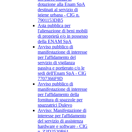
dotazione alla Enam SpA
destinati al servizio di
igiene urbana - CIG n.
7901153DB5
Asta pubblica per
l'alienazione di beni mobili
di proprietà e/o in possesso
della ENAM SpA
Avviso pubblico di
manifestazione di interesse
per l'affidamento del
servizio di vigilanza
passiva e portierato c/o le
sedi dell'Enam SpA - CIG
7707366F9D
Avviso pubblico di
manifestazione di interesse
per l'affidamento della
fornitura di spazzole per
spazzatrici Dulevo
Avviso: Manifestazione di
interesse per l'affidamento
del servizio di assistenza
hardware e software - CIG
n. Z3D2520B61