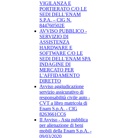
VIGILANZA E
PORTIERATO C/O LE
SEDI DELL’ENAM
S.P.A. – CIG N.
844760502E
AVVISO PUBBLICO -
SERVIZIO DI
ASSISTENZA
HARDWARE E
SOFTWARE C/O LE
SEDI DELL’ENAM SPA
INDAGINE DI
MERCATO PER
L’AFFIDAMENTO
DIRETTO
Avviso aggiudicazione
servizio assicurativo di
responsabilità civile auto -
CVT a libro matricola di
Enam S.p.A. - CIG
8263661CC6
II Avviso - Asta pubblica
per alienazione di beni
mobili della Enam S.p.A. -
09/03/2020