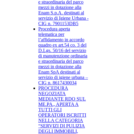
e straordinaria del parco
mezzi in dotazione alla
Enam S.p.A. destinati al
servizio di Igiene Urbana -
CIG n. 7901153DB5
Procedura aperta
telematica per
l’affidamento in accordo
quadro ex art.54 co. 3 del
D.Lgs. 50/16 del servizio
di manutenzione ordinaria
e straordinaria del parco
mezzi in dotazione alla
Enam SpA destinati al
servizio di igiene urbana –
CIG n. 8617430034
PROCEDURA
NEGOZIATA
MEDIANTE RDO SUL
ME.PA., APERTA A
TUTTI GLI
OPERATORI ISCRITTI
NELLA CATEGORIA
“SERVIZI DI PULIZIA
DEGLI IMMOBILI,