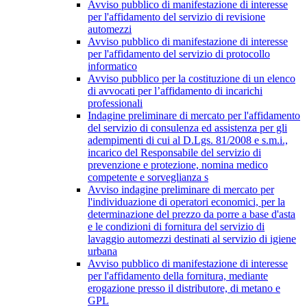
Avviso pubblico di manifestazione di interesse
per l'affidamento del servizio di revisione
automezzi
Avviso pubblico di manifestazione di interesse
per l'affidamento del servizio di protocollo
informatico
Avviso pubblico per la costituzione di un elenco
di avvocati per l’affidamento di incarichi
professionali
Indagine preliminare di mercato per l'affidamento
del servizio di consulenza ed assistenza per gli
adempimenti di cui al D.Lgs. 81/2008 e s.m.i.,
incarico del Responsabile del servizio di
prevenzione e protezione, nomina medico
competente e sorveglianza s
Avviso indagine preliminare di mercato per
l'individuazione di operatori economici, per la
determinazione del prezzo da porre a base d'asta
e le condizioni di fornitura del servizio di
lavaggio automezzi destinati al servizio di igiene
urbana
Avviso pubblico di manifestazione di interesse
per l'affidamento della fornitura, mediante
erogazione presso il distributore, di metano e
GPL