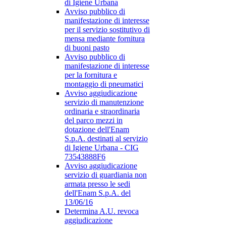
di Igiene Urbana
Avviso pubblico di
manifestazione di interesse
per il servizio sostitutivo di
mensa mediante fornitura
di buoni pasto
Avviso pubblico di
manifestazione di interesse
per la fornitura e
montaggio di pneumatici
Avviso aggiudicazione
servizio di manutenzione
ordinaria e straordinaria
del parco mezzi in
dotazione dell'Enam
S.p.A. destinati al servizio
di Igiene Urbana - CIG
73543888F6
Avviso aggiudicazione
servizio di guardiania non
armata presso le sedi
dell'Enam S.p.A. del
13/06/16
Determina A.U. revoca
aggiudicazione