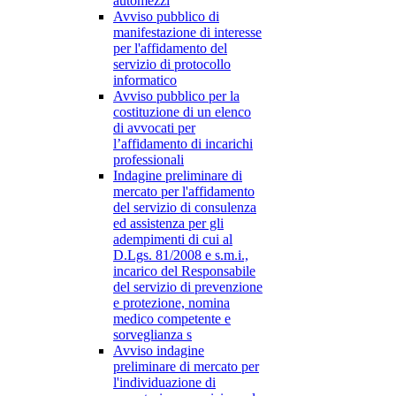
automezzi
Avviso pubblico di
manifestazione di interesse
per l'affidamento del
servizio di protocollo
informatico
Avviso pubblico per la
costituzione di un elenco
di avvocati per
l’affidamento di incarichi
professionali
Indagine preliminare di
mercato per l'affidamento
del servizio di consulenza
ed assistenza per gli
adempimenti di cui al
D.Lgs. 81/2008 e s.m.i.,
incarico del Responsabile
del servizio di prevenzione
e protezione, nomina
medico competente e
sorveglianza s
Avviso indagine
preliminare di mercato per
l'individuazione di