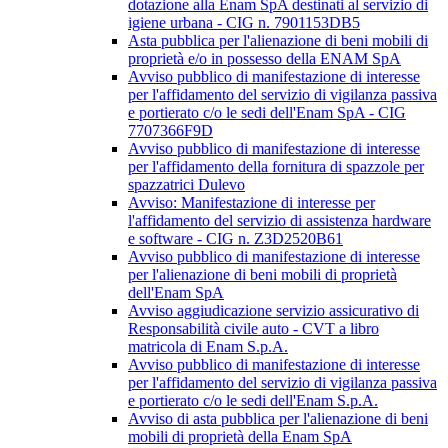
dotazione alla Enam SpA destinati al servizio di
igiene urbana - CIG n. 7901153DB5
Asta pubblica per l'alienazione di beni mobili di
proprietà e/o in possesso della ENAM SpA
Avviso pubblico di manifestazione di interesse
per l'affidamento del servizio di vigilanza passiva
e portierato c/o le sedi dell'Enam SpA - CIG
7707366F9D
Avviso pubblico di manifestazione di interesse
per l'affidamento della fornitura di spazzole per
spazzatrici Dulevo
Avviso: Manifestazione di interesse per
l'affidamento del servizio di assistenza hardware
e software - CIG n. Z3D2520B61
Avviso pubblico di manifestazione di interesse
per l'alienazione di beni mobili di proprietà
dell'Enam SpA
Avviso aggiudicazione servizio assicurativo di
Responsabilità civile auto - CVT a libro
matricola di Enam S.p.A.
Avviso pubblico di manifestazione di interesse
per l'affidamento del servizio di vigilanza passiva
e portierato c/o le sedi dell'Enam S.p.A.
Avviso di asta pubblica per l'alienazione di beni
mobili di proprietà della Enam SpA