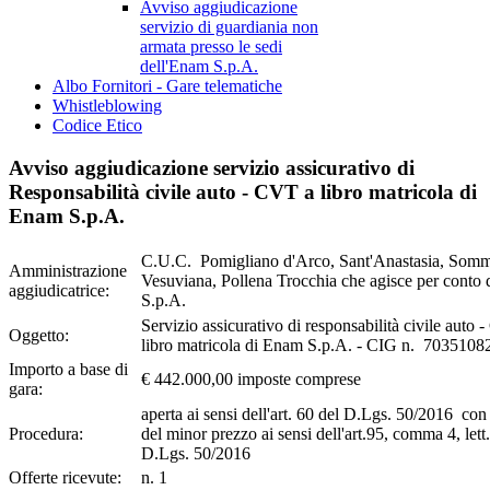
Avviso aggiudicazione
servizio di guardiania non
armata presso le sedi
dell'Enam S.p.A.
Albo Fornitori - Gare telematiche
Whistleblowing
Codice Etico
Avviso aggiudicazione servizio assicurativo di
Responsabilità civile auto - CVT a libro matricola di
Enam S.p.A.
C.U.C. Pomigliano d'Arco, Sant'Anastasia, Som
Amministrazione
Vesuviana, Pollena Trocchia che agisce per conto
aggiudicatrice:
S.p.A.
Servizio assicurativo di responsabilità civile auto
Oggetto:
libro matricola di Enam S.p.A. - CIG n. 703510
Importo a base di
€ 442.000,00 imposte comprese
gara:
aperta ai sensi dell'art. 60 del D.Lgs. 50/2016 con i
Procedura:
del minor prezzo ai sensi dell'art.95, comma 4, lett.
D.Lgs. 50/2016
Offerte ricevute:
n. 1