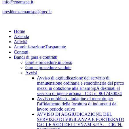
info@enamspa.it
presidenzaenamspa@pec.it
Home
Azienda
Attività
Amministrazione
Trasparente
Contatti
Bandi di gara e contratti
Gare e procedure in corso
Gare e procedure scadute
Avvisi
Avviso di aggiudicazione del servizio di
manutenzione ordinaria e straordinaria del parco
mezzi in dotazione alla Enam SpA destinati al
servizio di igiene urbana - CIG n. 8617430034
Avviso pubblico - indagine di mercato per
l'affidamento della fornitura di indumenti da
lavoro periodo estivo
AVVISO DI AGGIUDICAZIONE DEL
SERVIZIO DI VIGILANZA E PORTIERATO
C/O LE SEDI DELL’ENAM S.P.A. – CIG N.