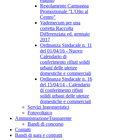
esausto
Regolamento Campagna
Promozionale "L'Olio al
Centro"
Vademecum per una
corretta Raccolta
Differenziata ed. gennaio
2017
Ordinanza Sindacale n. 11
del 01/04/16 - Nuovo
Calendario di
conferimento rifiuti solidi
urbani delle utenze
domestiche e commerciali
Ordinanza Sindacale n. 16
del 15/04/14 - Calendario
di conferimento rifiuti
solidi urbani delle utenze
domestiche e commerciali
Servizi Ingegneristici
Fotovoltaico
Amministrazione
Trasparente
Bandi di concorso
Contatti
Bandi di gara e contratti