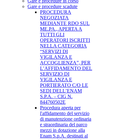
Gare e procedure in corso
Gare e procedure scadute
PROCEDURA
NEGOZIATA
MEDIANTE RDO SUL
ME.PA., APERTA A
TUTTI GLI
OPERATORI ISCRITTI
NELLA CATEGORIA
“SERVIZI DI
VIGILANZA E
ACCOGLIENZA”, PER
L’AFFIDAMENTO DEL
SERVIZIO DI
VIGILANZA E
PORTIERATO C/O LE
SEDI DELL’ENAM
S.P.A. – CIG N.
844760502E
Procedura aperta per
l'affidamento del servizio
di manutenzione ordinaria
e straordinaria del parco
mezzi in dotazione alla
Enam S.p.A. destinati al