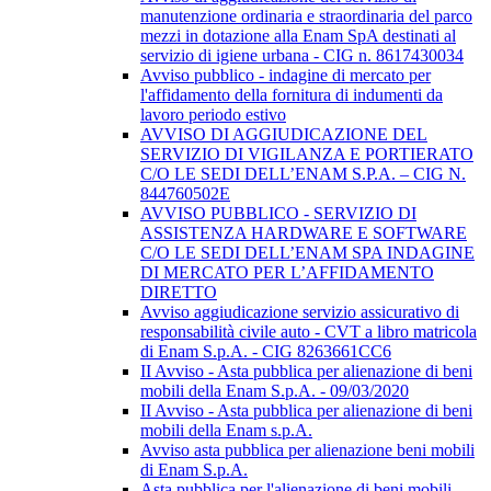
manutenzione ordinaria e straordinaria del parco
mezzi in dotazione alla Enam SpA destinati al
servizio di igiene urbana - CIG n. 8617430034
Avviso pubblico - indagine di mercato per
l'affidamento della fornitura di indumenti da
lavoro periodo estivo
AVVISO DI AGGIUDICAZIONE DEL
SERVIZIO DI VIGILANZA E PORTIERATO
C/O LE SEDI DELL’ENAM S.P.A. – CIG N.
844760502E
AVVISO PUBBLICO - SERVIZIO DI
ASSISTENZA HARDWARE E SOFTWARE
C/O LE SEDI DELL’ENAM SPA INDAGINE
DI MERCATO PER L’AFFIDAMENTO
DIRETTO
Avviso aggiudicazione servizio assicurativo di
responsabilità civile auto - CVT a libro matricola
di Enam S.p.A. - CIG 8263661CC6
II Avviso - Asta pubblica per alienazione di beni
mobili della Enam S.p.A. - 09/03/2020
II Avviso - Asta pubblica per alienazione di beni
mobili della Enam s.p.A.
Avviso asta pubblica per alienazione beni mobili
di Enam S.p.A.
Asta pubblica per l'alienazione di beni mobili