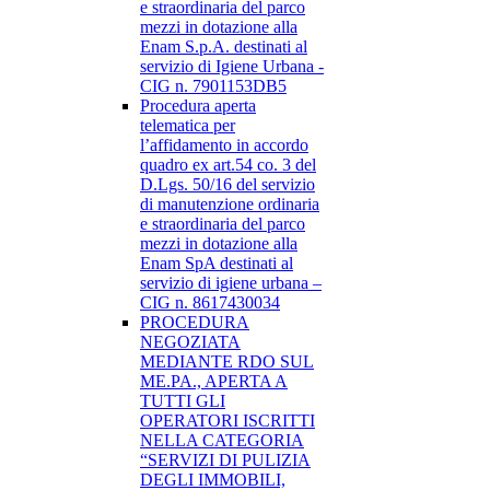
e straordinaria del parco
mezzi in dotazione alla
Enam S.p.A. destinati al
servizio di Igiene Urbana -
CIG n. 7901153DB5
Procedura aperta
telematica per
l’affidamento in accordo
quadro ex art.54 co. 3 del
D.Lgs. 50/16 del servizio
di manutenzione ordinaria
e straordinaria del parco
mezzi in dotazione alla
Enam SpA destinati al
servizio di igiene urbana –
CIG n. 8617430034
PROCEDURA
NEGOZIATA
MEDIANTE RDO SUL
ME.PA., APERTA A
TUTTI GLI
OPERATORI ISCRITTI
NELLA CATEGORIA
“SERVIZI DI PULIZIA
DEGLI IMMOBILI,