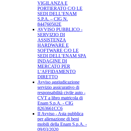
VIGILANZA E
PORTIERATO C/O LE
SEDI DELL’ENAM
S.P.A. – CIG N.
844760502E
AVVISO PUBBLICO -
SERVIZIO DI
ASSISTENZA
HARDWARE E
SOFTWARE C/O LE
SEDI DELL’ENAM SPA
INDAGINE DI
MERCATO PER
L’AFFIDAMENTO
DIRETTO
Avviso aggiudicazione
servizio assicurativo di
responsabilità civile auto -
CVT a libro matricola di
Enam S.p.A. - CIG
8263661CC6
II Avviso - Asta pubblica
per alienazione di beni
mobili della Enam S.p.A. -
09/03/2020