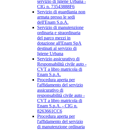
servizio di Igiene Urbana -
CIG n. 73543888F6
Servizio di guardiania non
armata presso le sedi
dell'Enam S.p.A.
Servizio di manutenzione
ordinaria e straordinaria
del parco mezzi in
dotazione all'Enam SpA
destinati al servizio di
Igiene Urbana
Servizio assicurativo di
Responsabilità civile auto -
CVT a libro matricola di
Enam S.p.A.
Procedura aperta per
l'affidamento del servizio
assicurativo di
responsabilità civile auto -
CVT a libro matricola di
Enam S.p.A. - CIG n.
8263661CC6
Procedura aperta per
l'affidamento del servizio
di manutenzione ordinaria