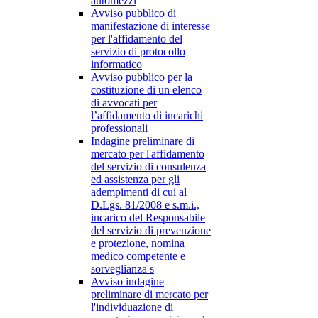
automezzi
Avviso pubblico di
manifestazione di interesse
per l'affidamento del
servizio di protocollo
informatico
Avviso pubblico per la
costituzione di un elenco
di avvocati per
l’affidamento di incarichi
professionali
Indagine preliminare di
mercato per l'affidamento
del servizio di consulenza
ed assistenza per gli
adempimenti di cui al
D.Lgs. 81/2008 e s.m.i.,
incarico del Responsabile
del servizio di prevenzione
e protezione, nomina
medico competente e
sorveglianza s
Avviso indagine
preliminare di mercato per
l'individuazione di