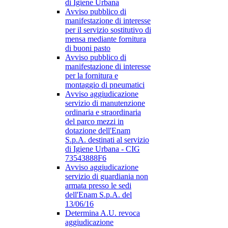
di Igiene Urbana
Avviso pubblico di
manifestazione di interesse
per il servizio sostitutivo di
mensa mediante fornitura
di buoni pasto
Avviso pubblico di
manifestazione di interesse
per la fornitura e
montaggio di pneumatici
Avviso aggiudicazione
servizio di manutenzione
ordinaria e straordinaria
del parco mezzi in
dotazione dell'Enam
S.p.A. destinati al servizio
di Igiene Urbana - CIG
73543888F6
Avviso aggiudicazione
servizio di guardiania non
armata presso le sedi
dell'Enam S.p.A. del
13/06/16
Determina A.U. revoca
aggiudicazione