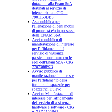
dotazione alla Enam SpA
destinati al servizio di
igiene urbana - CIG n.
7901153DB5
Asta pubblica per
l'alienazione di beni mobili
di proprietà e/o in possesso
della ENAM SpA
Avviso pubblico di
manifestazione di interesse
per l'affidamento del
servizio di vigilanza
passiva e portierato c/o le
sedi dell'Enam SpA - CIG
7707366F9D
Avviso pubblico di
manifestazione di interesse
per l'affidamento della
fornitura di spazzole per
spazzatrici Dulevo
Avviso: Manifestazione di
interesse per l'affidamento
del servizio di assistenza
hardware e software - CIG
n. Z3D2520B61