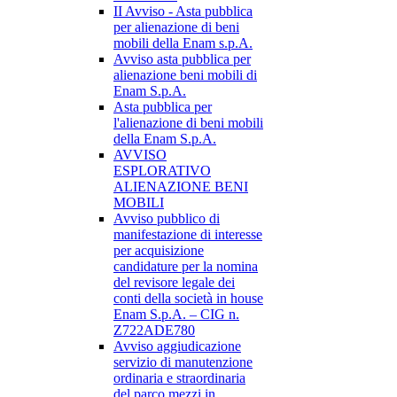
II Avviso - Asta pubblica
per alienazione di beni
mobili della Enam s.p.A.
Avviso asta pubblica per
alienazione beni mobili di
Enam S.p.A.
Asta pubblica per
l'alienazione di beni mobili
della Enam S.p.A.
AVVISO
ESPLORATIVO
ALIENAZIONE BENI
MOBILI
Avviso pubblico di
manifestazione di interesse
per acquisizione
candidature per la nomina
del revisore legale dei
conti della società in house
Enam S.p.A. – CIG n.
Z722ADE780
Avviso aggiudicazione
servizio di manutenzione
ordinaria e straordinaria
del parco mezzi in