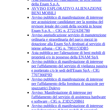
della Enam S.p.A.
AVVISO ESPLORATIVO ALIENAZIONE
BENI MOBILI
Avviso pubblico di manifestazione di interesse
per acquisizione candidature per la nomina del
revisore legale dei conti della società in house
Enam S.p.A. – CIG n. Z722ADE780
Avviso aggiudicazione servizio di manutenzione
ordinaria e straordinaria del parco mezzi in
dotazione alla Enam SpA destinati al servizio di
igiene urbana - CIG n. 7901153DB5
Asta pubblica per l'alienazione di beni mobili di
proprietà e/o in possesso della ENAM SpA
Avviso pubblico di manifestazione di interesse
per l'affidamento del servizio di vigilanza passiva
e portierato c/o le sedi dell'Enam SpA - CIG
7707366F9D
Avviso pubblico di manifestazione di interesse
per l'affidamento della fornitura di spazzole per
spazzatrici Dulevo
Avviso: Manifestazione di interesse per
l'affidamento del servizio di assistenza hardware
e software - CIG n. Z3D2520B61
Avviso pubblico di manifestazione di interesse