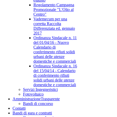
esausto
Regolamento Campagna
Promozionale "L'Olio al
Centro"
Vademecum per una
corretta Raccolta
Differenziata ed. gennaio
2017
Ordinanza Sindacale n. 11
del 01/04/16 - Nuovo
Calendario di
conferimento rifiuti solidi
urbani delle utenze
domestiche e commerciali
Ordinanza Sindacale n. 16
del 15/04/14 - Calendario
di conferimento rifiuti
solidi urbani delle utenze
domestiche e commerciali
Servizi Ingegneristici
Fotovoltaico
Amministrazione
Trasparente
Bandi di concorso
Contatti
Bandi di gara e contratti