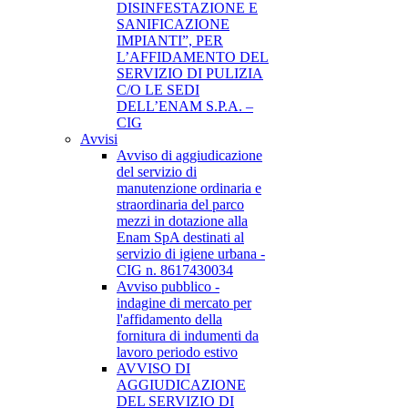
DISINFESTAZIONE E
SANIFICAZIONE
IMPIANTI”, PER
L’AFFIDAMENTO DEL
SERVIZIO DI PULIZIA
C/O LE SEDI
DELL’ENAM S.P.A. –
CIG
Avvisi
Avviso di aggiudicazione
del servizio di
manutenzione ordinaria e
straordinaria del parco
mezzi in dotazione alla
Enam SpA destinati al
servizio di igiene urbana -
CIG n. 8617430034
Avviso pubblico -
indagine di mercato per
l'affidamento della
fornitura di indumenti da
lavoro periodo estivo
AVVISO DI
AGGIUDICAZIONE
DEL SERVIZIO DI