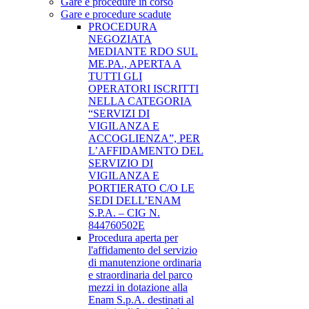
Gare e procedure in corso
Gare e procedure scadute
PROCEDURA
NEGOZIATA
MEDIANTE RDO SUL
ME.PA., APERTA A
TUTTI GLI
OPERATORI ISCRITTI
NELLA CATEGORIA
“SERVIZI DI
VIGILANZA E
ACCOGLIENZA”, PER
L’AFFIDAMENTO DEL
SERVIZIO DI
VIGILANZA E
PORTIERATO C/O LE
SEDI DELL’ENAM
S.P.A. – CIG N.
844760502E
Procedura aperta per
l'affidamento del servizio
di manutenzione ordinaria
e straordinaria del parco
mezzi in dotazione alla
Enam S.p.A. destinati al