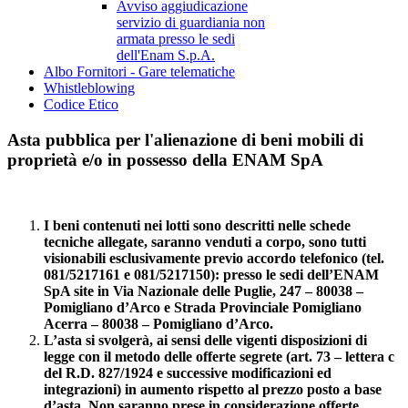
Avviso aggiudicazione
servizio di guardiania non
armata presso le sedi
dell'Enam S.p.A.
Albo Fornitori - Gare telematiche
Whistleblowing
Codice Etico
Asta pubblica per l'alienazione di beni mobili di
proprietà e/o in possesso della ENAM SpA
I beni contenuti nei lotti sono descritti nelle schede
tecniche allegate, saranno venduti a corpo, sono tutti
visionabili esclusivamente previo accordo telefonico (tel.
081/5217161 e 081/5217150): presso le sedi dell’ENAM
SpA site in Via Nazionale delle Puglie, 247 – 80038 –
Pomigliano d’Arco e Strada Provinciale Pomigliano
Acerra – 80038 – Pomigliano d’Arco.
L’asta si svolgerà, ai sensi delle vigenti disposizioni di
legge con il metodo delle offerte segrete (art. 73 – lettera c
del R.D. 827/1924 e successive modificazioni ed
integrazioni) in aumento rispetto al prezzo posto a base
d’asta.
Non saranno prese in considerazione offerte