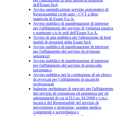
per l'alienazione di beni mobili di proprietà
dell'Enam SpA
Avviso aggiudicazione servizio assicurativo di
Responsabilità civile auto - CVT a libro
matricola di Enam S.p.A.
Avviso pubblico di manifestazione di interesse
per l'affidamento del servizio di vigilanza passiva
e portierato c/o le sedi dell'Enam S.p.A.
Avviso di asta pubblica per l'alienazione di beni
mobili di proprietà della Enam SpA
Avviso pubblico di manifestazione di interesse
per l'affidamento del servizio di revisione
automezzi
Avviso pubblico di manifestazione di interesse
per l'affidamento del servizio di protocollo
informatico
Avviso pubblico per la costituzione di un elenco
di avvocati per l’affidamento di incarichi
professionali
Indagine preliminare di mercato per l'affidamento
del servizio di consulenza ed assistenza per gli
adempimenti di cui al D.Lgs. 81/2008 e s.m.i.,
incarico del Responsabile del servizio di
prevenzione e protezione, nomina medico
competente e sorveglianza s