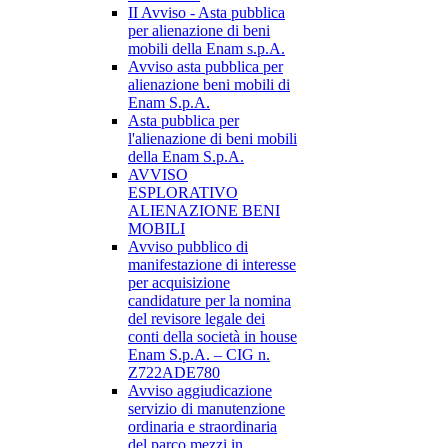
II Avviso - Asta pubblica
per alienazione di beni
mobili della Enam s.p.A.
Avviso asta pubblica per
alienazione beni mobili di
Enam S.p.A.
Asta pubblica per
l'alienazione di beni mobili
della Enam S.p.A.
AVVISO
ESPLORATIVO
ALIENAZIONE BENI
MOBILI
Avviso pubblico di
manifestazione di interesse
per acquisizione
candidature per la nomina
del revisore legale dei
conti della società in house
Enam S.p.A. – CIG n.
Z722ADE780
Avviso aggiudicazione
servizio di manutenzione
ordinaria e straordinaria
del parco mezzi in