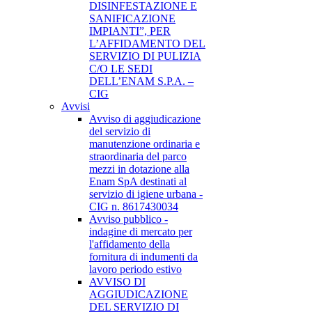
DISINFESTAZIONE E
SANIFICAZIONE
IMPIANTI”, PER
L’AFFIDAMENTO DEL
SERVIZIO DI PULIZIA
C/O LE SEDI
DELL’ENAM S.P.A. –
CIG
Avvisi
Avviso di aggiudicazione
del servizio di
manutenzione ordinaria e
straordinaria del parco
mezzi in dotazione alla
Enam SpA destinati al
servizio di igiene urbana -
CIG n. 8617430034
Avviso pubblico -
indagine di mercato per
l'affidamento della
fornitura di indumenti da
lavoro periodo estivo
AVVISO DI
AGGIUDICAZIONE
DEL SERVIZIO DI