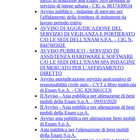
mezzi in dotazione alla Enam SpA destinati al
servizio di igiene urbana - CIG n. 8617430034
Avviso pubblico - indagine di mercato per
l'affidamento della fornitura di indumenti da
lavoro periodo estivo
AVVISO DI AGGIUDICAZIONE DEL
SERVIZIO DI VIGILANZA E PORTIERATO
C/O LE SEDI DELL’ENAM S.P.A. – CIG N.
844760502E
AVVISO PUBBLICO - SERVIZIO DI
ASSISTENZA HARDWARE E SOFTWARE
C/O LE SEDI DELL’ENAM SPA INDAGINE
DI MERCATO PER L’AFFIDAMENTO
DIRETTO
Avviso aggiudicazione servizio assicurativo di
responsabilità civile auto - CVT a libro matricola
di Enam S.p.A. - CIG 8263661CC6
II Avviso - Asta pubblica per alienazione di beni
mobili della Enam S.p.A. - 09/03/2020
II Avviso - Asta pubblica per alienazione di beni
mobili della Enam s.p.A.
Avviso asta pubblica per alienazione beni mobili
di Enam S.p.A.
Asta pubblica per l'alienazione di beni mobili
della Enam S.p.A.