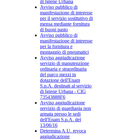
di Igiene Urbana
Avviso pubblico di
manifestazione di interesse
per il servizio sostitutivo di
mensa mediante fornitura
di buoni pasto
Avviso pubblico di
manifestazione di interesse
per la fornitura e
montaggio di pneumatici
Avviso aggiudicazione
servizio di manutenzione
ordinaria e straordinaria
del parco mezzi in
dotazione dell'Enam
S.p.A. destinati al servizio
di Igiene Urbana - CIG
73543888F6
Avviso aggiudicazione
servizio di guardiania non
armata presso le sedi
dell'Enam S.p.A. del
13/06/16
Determina A.U. revoca
aggiudicazione