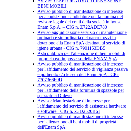
AVVISO ESPLORATIVO ALIENAZIONE
BENI MOBILI
Avviso pubblico di manifestazione di interesse
per acquisizione candidature per la nomina del
revisore legale dei conti della società in house
Enam S.p.A. – CIG n. Z722ADE780
Avviso aggiudicazione servizio di manutenzione
ordinaria e straordinaria del parco mezzi in
dotazione alla Enam SpA destinati al servizio di
igiene urbana - CIG n. 7901153DB5
Asta pubblica per l'alienazione di beni mobili di
proprietà e/o in possesso della ENAM SpA
Avviso pubblico di manifestazione di interesse
per l'affidamento del servizio di vigilanza passiva
e portierato c/o le sedi dell'Enam SpA - CIG
7707366F9D
Avviso pubblico di manifestazione di interesse
per l'affidamento della fornitura di spazzole per
spazzatrici Dulevo
Avviso: Manifestazione di interesse per
l'affidamento del servizio di assistenza hardware
e software - CIG n. Z3D2520B61
Avviso pubblico di manifestazione di interesse
per l'alienazione di beni mobili di proprietà
dell'Enam SpA