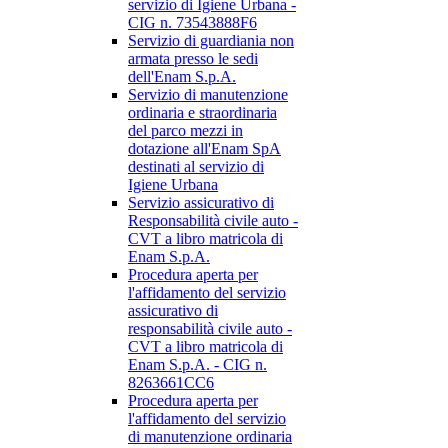
servizio di Igiene Urbana -
CIG n. 73543888F6
Servizio di guardiania non
armata presso le sedi
dell'Enam S.p.A.
Servizio di manutenzione
ordinaria e straordinaria
del parco mezzi in
dotazione all'Enam SpA
destinati al servizio di
Igiene Urbana
Servizio assicurativo di
Responsabilità civile auto -
CVT a libro matricola di
Enam S.p.A.
Procedura aperta per
l'affidamento del servizio
assicurativo di
responsabilità civile auto -
CVT a libro matricola di
Enam S.p.A. - CIG n.
8263661CC6
Procedura aperta per
l'affidamento del servizio
di manutenzione ordinaria