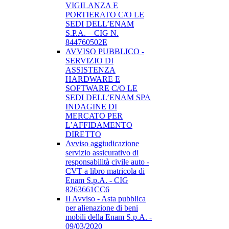
VIGILANZA E
PORTIERATO C/O LE
SEDI DELL’ENAM
S.P.A. – CIG N.
844760502E
AVVISO PUBBLICO -
SERVIZIO DI
ASSISTENZA
HARDWARE E
SOFTWARE C/O LE
SEDI DELL’ENAM SPA
INDAGINE DI
MERCATO PER
L’AFFIDAMENTO
DIRETTO
Avviso aggiudicazione
servizio assicurativo di
responsabilità civile auto -
CVT a libro matricola di
Enam S.p.A. - CIG
8263661CC6
II Avviso - Asta pubblica
per alienazione di beni
mobili della Enam S.p.A. -
09/03/2020