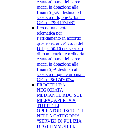
e straordinaria del parco
mezzi in dotazione alla
Enam S.p.A. destinati al
servizio di Igiene Urbana -
CIG n. 7901153DB5
Procedura aperta
telematica per
l’affidamento in accordo
quadro ex art.54 co. 3 del
D.Lgs. 50/16 del servizio
di manutenzione ordinaria
e straordinaria del parco
mezzi in dotazione alla
Enam SpA destinati al
servizio di igiene urbana –
CIG n. 8617430034
PROCEDURA
NEGOZIATA
MEDIANTE RDO SUL
ME.PA., APERTA A
TUTTI GLI
OPERATORI ISCRITTI
NELLA CATEGORIA
“SERVIZI DI PULIZIA
DEGLI IMMOBILI,