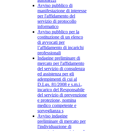
automezzi
Avviso pubblico di
manifestazione di interesse
per l'affidamento del
servizio di protocollo
informatico
Avviso pubblico per la
costituzione di un elenco
di avvocati per
l’affidamento di incarichi
professionali
Indagine preliminare di
mercato per l'affidamento
del servizio di consulenza
ed assistenza per gli
adempimenti di cui al
D.Lgs. 81/2008 e s.m.i.,
incarico del Responsabile
del servizio di prevenzione
e protezione, nomina
medico competente e
sorveglianza s
Avviso indagine
preliminare di mercato per
l'individuazione di