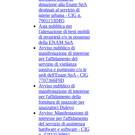
dotazione alla Enam SpA
destinati al servizio di
igiene urbana - CIG n.
7901153DB5
Asta pubblica per
l'alienazione di beni mobili
di proprietà e/o in possesso
della ENAM SpA
Avviso pubblico di
manifestazione di interesse
per l'affidamento del
servizio di vigilanza
passiva e portierato c/o le
sedi dell'Enam SpA - CIG
7707366F9D
Avviso pubblico di
manifestazione di interesse
per l'affidamento della
fornitura di spazzole per
spazzatrici Dulevo
Avviso: Manifestazione di
interesse per l'affidamento
del servizio di assistenza
hardware e software - CIG
n. Z3D2520B61