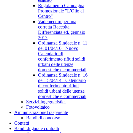
esausto
Regolamento Campagna
Promozionale "L'Olio al
Centro"
Vademecum per una
corretta Raccolta
Differenziata ed. gennaio
2017
Ordinanza Sindacale n. 11
del 01/04/16 - Nuovo
Calendario di
conferimento rifiuti solidi
urbani delle utenze
domestiche e commerciali
Ordinanza Sindacale n. 16
del 15/04/14 - Calendario
di conferimento rifiuti
solidi urbani delle utenze
domestiche e commerciali
Servizi Ingegneristici
Fotovoltaico
Amministrazione
Trasparente
Bandi di concorso
Contatti
Bandi di gara e contratti