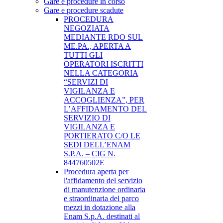
Gare e procedure in corso
Gare e procedure scadute
PROCEDURA
NEGOZIATA
MEDIANTE RDO SUL
ME.PA., APERTA A
TUTTI GLI
OPERATORI ISCRITTI
NELLA CATEGORIA
“SERVIZI DI
VIGILANZA E
ACCOGLIENZA”, PER
L’AFFIDAMENTO DEL
SERVIZIO DI
VIGILANZA E
PORTIERATO C/O LE
SEDI DELL’ENAM
S.P.A. – CIG N.
844760502E
Procedura aperta per
l'affidamento del servizio
di manutenzione ordinaria
e straordinaria del parco
mezzi in dotazione alla
Enam S.p.A. destinati al