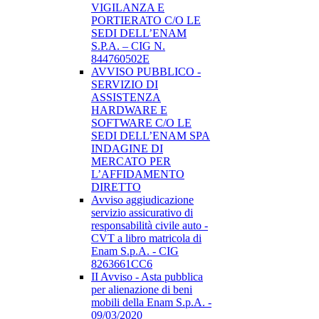
VIGILANZA E
PORTIERATO C/O LE
SEDI DELL’ENAM
S.P.A. – CIG N.
844760502E
AVVISO PUBBLICO -
SERVIZIO DI
ASSISTENZA
HARDWARE E
SOFTWARE C/O LE
SEDI DELL’ENAM SPA
INDAGINE DI
MERCATO PER
L’AFFIDAMENTO
DIRETTO
Avviso aggiudicazione
servizio assicurativo di
responsabilità civile auto -
CVT a libro matricola di
Enam S.p.A. - CIG
8263661CC6
II Avviso - Asta pubblica
per alienazione di beni
mobili della Enam S.p.A. -
09/03/2020