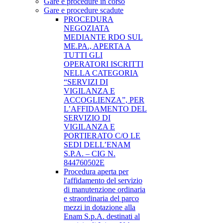
Gare e procedure in corso
Gare e procedure scadute
PROCEDURA
NEGOZIATA
MEDIANTE RDO SUL
ME.PA., APERTA A
TUTTI GLI
OPERATORI ISCRITTI
NELLA CATEGORIA
“SERVIZI DI
VIGILANZA E
ACCOGLIENZA”, PER
L’AFFIDAMENTO DEL
SERVIZIO DI
VIGILANZA E
PORTIERATO C/O LE
SEDI DELL’ENAM
S.P.A. – CIG N.
844760502E
Procedura aperta per
l'affidamento del servizio
di manutenzione ordinaria
e straordinaria del parco
mezzi in dotazione alla
Enam S.p.A. destinati al