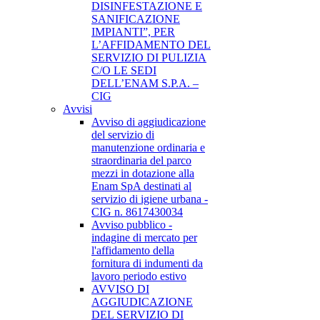
DISINFESTAZIONE E
SANIFICAZIONE
IMPIANTI”, PER
L’AFFIDAMENTO DEL
SERVIZIO DI PULIZIA
C/O LE SEDI
DELL’ENAM S.P.A. –
CIG
Avvisi
Avviso di aggiudicazione
del servizio di
manutenzione ordinaria e
straordinaria del parco
mezzi in dotazione alla
Enam SpA destinati al
servizio di igiene urbana -
CIG n. 8617430034
Avviso pubblico -
indagine di mercato per
l'affidamento della
fornitura di indumenti da
lavoro periodo estivo
AVVISO DI
AGGIUDICAZIONE
DEL SERVIZIO DI