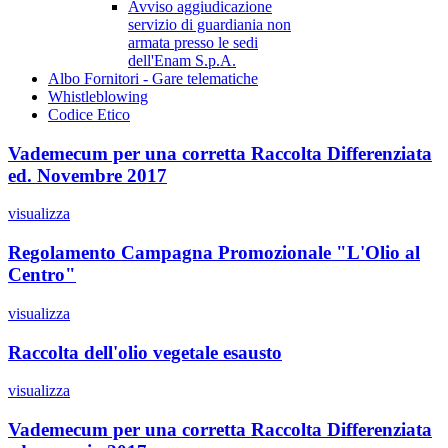
Avviso aggiudicazione
servizio di guardiania non
armata presso le sedi
dell'Enam S.p.A.
Albo Fornitori - Gare telematiche
Whistleblowing
Codice Etico
Vademecum per una corretta Raccolta Differenziata
ed. Novembre 2017
visualizza
Regolamento Campagna Promozionale "L'Olio al
Centro"
visualizza
Raccolta dell'olio vegetale esausto
visualizza
Vademecum per una corretta Raccolta Differenziata