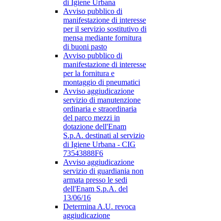
di Igiene Urbana
Avviso pubblico di
manifestazione di interesse
per il servizio sostitutivo di
mensa mediante fornitura
di buoni pasto
Avviso pubblico di
manifestazione di interesse
per la fornitura e
montaggio di pneumatici
Avviso aggiudicazione
servizio di manutenzione
ordinaria e straordinaria
del parco mezzi in
dotazione dell'Enam
S.p.A. destinati al servizio
di Igiene Urbana - CIG
73543888F6
Avviso aggiudicazione
servizio di guardiania non
armata presso le sedi
dell'Enam S.p.A. del
13/06/16
Determina A.U. revoca
aggiudicazione