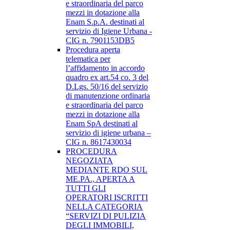
e straordinaria del parco
mezzi in dotazione alla
Enam S.p.A. destinati al
servizio di Igiene Urbana -
CIG n. 7901153DB5
Procedura aperta
telematica per
l’affidamento in accordo
quadro ex art.54 co. 3 del
D.Lgs. 50/16 del servizio
di manutenzione ordinaria
e straordinaria del parco
mezzi in dotazione alla
Enam SpA destinati al
servizio di igiene urbana –
CIG n. 8617430034
PROCEDURA
NEGOZIATA
MEDIANTE RDO SUL
ME.PA., APERTA A
TUTTI GLI
OPERATORI ISCRITTI
NELLA CATEGORIA
“SERVIZI DI PULIZIA
DEGLI IMMOBILI,