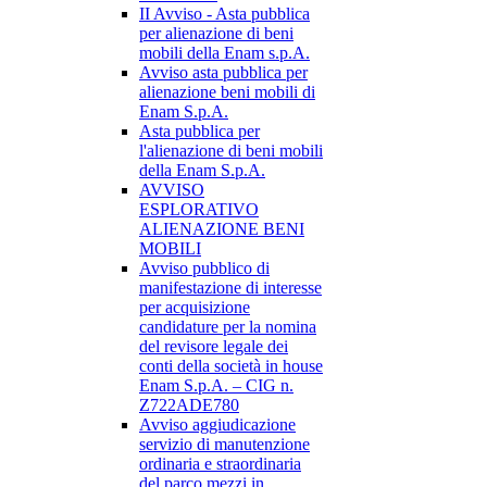
II Avviso - Asta pubblica
per alienazione di beni
mobili della Enam s.p.A.
Avviso asta pubblica per
alienazione beni mobili di
Enam S.p.A.
Asta pubblica per
l'alienazione di beni mobili
della Enam S.p.A.
AVVISO
ESPLORATIVO
ALIENAZIONE BENI
MOBILI
Avviso pubblico di
manifestazione di interesse
per acquisizione
candidature per la nomina
del revisore legale dei
conti della società in house
Enam S.p.A. – CIG n.
Z722ADE780
Avviso aggiudicazione
servizio di manutenzione
ordinaria e straordinaria
del parco mezzi in