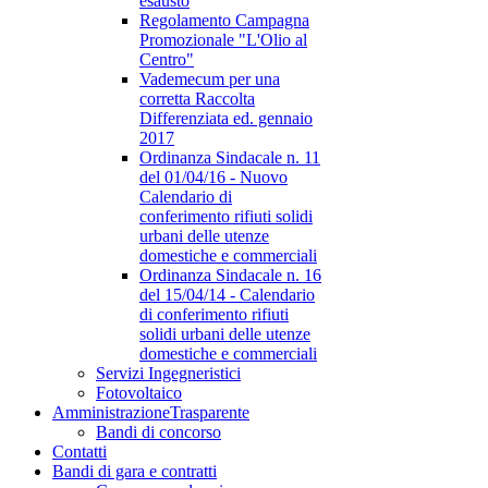
esausto
Regolamento Campagna
Promozionale "L'Olio al
Centro"
Vademecum per una
corretta Raccolta
Differenziata ed. gennaio
2017
Ordinanza Sindacale n. 11
del 01/04/16 - Nuovo
Calendario di
conferimento rifiuti solidi
urbani delle utenze
domestiche e commerciali
Ordinanza Sindacale n. 16
del 15/04/14 - Calendario
di conferimento rifiuti
solidi urbani delle utenze
domestiche e commerciali
Servizi Ingegneristici
Fotovoltaico
Amministrazione
Trasparente
Bandi di concorso
Contatti
Bandi di gara e contratti