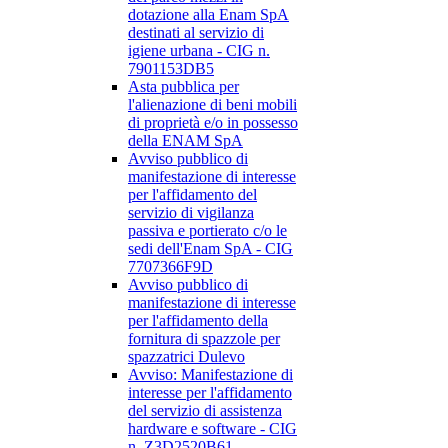
dotazione alla Enam SpA
destinati al servizio di
igiene urbana - CIG n.
7901153DB5
Asta pubblica per
l'alienazione di beni mobili
di proprietà e/o in possesso
della ENAM SpA
Avviso pubblico di
manifestazione di interesse
per l'affidamento del
servizio di vigilanza
passiva e portierato c/o le
sedi dell'Enam SpA - CIG
7707366F9D
Avviso pubblico di
manifestazione di interesse
per l'affidamento della
fornitura di spazzole per
spazzatrici Dulevo
Avviso: Manifestazione di
interesse per l'affidamento
del servizio di assistenza
hardware e software - CIG
n. Z3D2520B61