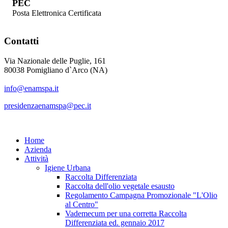
PEC
Posta Elettronica Certificata
Contatti
Via Nazionale delle Puglie, 161
80038 Pomigliano d`Arco (NA)
info@enamspa.it
presidenzaenamspa@pec.it
Home
Azienda
Attività
Igiene Urbana
Raccolta Differenziata
Raccolta dell'olio vegetale esausto
Regolamento Campagna Promozionale "L'Olio
al Centro"
Vademecum per una corretta Raccolta
Differenziata ed. gennaio 2017