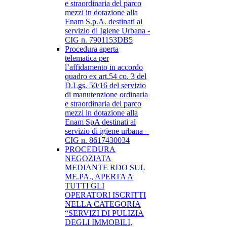
e straordinaria del parco
mezzi in dotazione alla
Enam S.p.A. destinati al
servizio di Igiene Urbana -
CIG n. 7901153DB5
Procedura aperta
telematica per
l’affidamento in accordo
quadro ex art.54 co. 3 del
D.Lgs. 50/16 del servizio
di manutenzione ordinaria
e straordinaria del parco
mezzi in dotazione alla
Enam SpA destinati al
servizio di igiene urbana –
CIG n. 8617430034
PROCEDURA
NEGOZIATA
MEDIANTE RDO SUL
ME.PA., APERTA A
TUTTI GLI
OPERATORI ISCRITTI
NELLA CATEGORIA
“SERVIZI DI PULIZIA
DEGLI IMMOBILI,