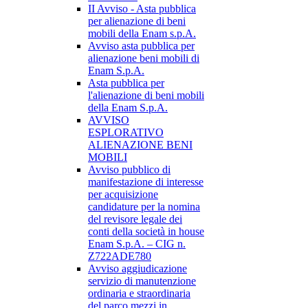
II Avviso - Asta pubblica
per alienazione di beni
mobili della Enam s.p.A.
Avviso asta pubblica per
alienazione beni mobili di
Enam S.p.A.
Asta pubblica per
l'alienazione di beni mobili
della Enam S.p.A.
AVVISO
ESPLORATIVO
ALIENAZIONE BENI
MOBILI
Avviso pubblico di
manifestazione di interesse
per acquisizione
candidature per la nomina
del revisore legale dei
conti della società in house
Enam S.p.A. – CIG n.
Z722ADE780
Avviso aggiudicazione
servizio di manutenzione
ordinaria e straordinaria
del parco mezzi in