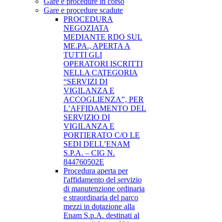
Gare e procedure in corso
Gare e procedure scadute
PROCEDURA
NEGOZIATA
MEDIANTE RDO SUL
ME.PA., APERTA A
TUTTI GLI
OPERATORI ISCRITTI
NELLA CATEGORIA
“SERVIZI DI
VIGILANZA E
ACCOGLIENZA”, PER
L’AFFIDAMENTO DEL
SERVIZIO DI
VIGILANZA E
PORTIERATO C/O LE
SEDI DELL’ENAM
S.P.A. – CIG N.
844760502E
Procedura aperta per
l'affidamento del servizio
di manutenzione ordinaria
e straordinaria del parco
mezzi in dotazione alla
Enam S.p.A. destinati al