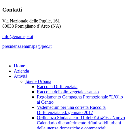
Contatti
Via Nazionale delle Puglie, 161
80038 Pomigliano d`Arco (NA)
info@enamspa.it
presidenzaenamspa@pec.it
Home
Azienda
Attività
Igiene Urbana
Raccolta Differenziata
Raccolta dell'olio vegetale esausto
Regolamento Campagna Promozionale "L'Olio
al Centro"
Vademecum per una corretta Raccolta
Differenziata ed. gennaio 2017
Ordinanza Sindacale n. 11 del 01/04/16 - Nuovo
Calendario di conferimento rifiuti solidi urbani
delle utenze domestiche e commerciali