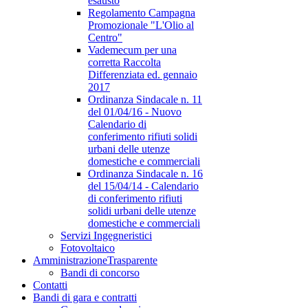
esausto
Regolamento Campagna
Promozionale "L'Olio al
Centro"
Vademecum per una
corretta Raccolta
Differenziata ed. gennaio
2017
Ordinanza Sindacale n. 11
del 01/04/16 - Nuovo
Calendario di
conferimento rifiuti solidi
urbani delle utenze
domestiche e commerciali
Ordinanza Sindacale n. 16
del 15/04/14 - Calendario
di conferimento rifiuti
solidi urbani delle utenze
domestiche e commerciali
Servizi Ingegneristici
Fotovoltaico
Amministrazione
Trasparente
Bandi di concorso
Contatti
Bandi di gara e contratti