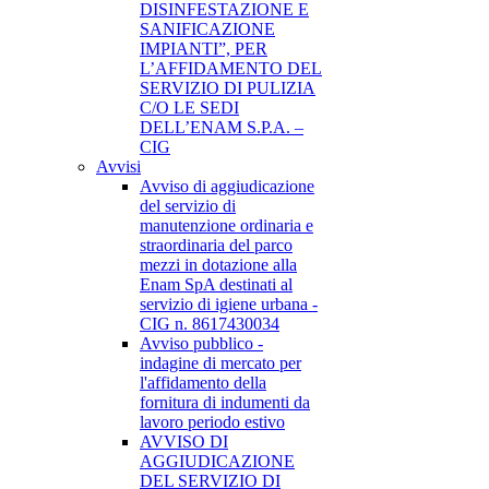
DISINFESTAZIONE E
SANIFICAZIONE
IMPIANTI”, PER
L’AFFIDAMENTO DEL
SERVIZIO DI PULIZIA
C/O LE SEDI
DELL’ENAM S.P.A. –
CIG
Avvisi
Avviso di aggiudicazione
del servizio di
manutenzione ordinaria e
straordinaria del parco
mezzi in dotazione alla
Enam SpA destinati al
servizio di igiene urbana -
CIG n. 8617430034
Avviso pubblico -
indagine di mercato per
l'affidamento della
fornitura di indumenti da
lavoro periodo estivo
AVVISO DI
AGGIUDICAZIONE
DEL SERVIZIO DI