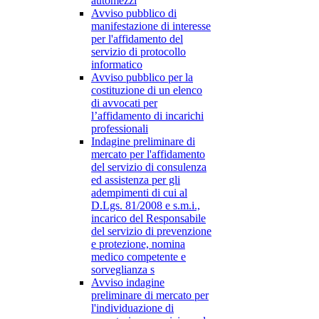
automezzi
Avviso pubblico di
manifestazione di interesse
per l'affidamento del
servizio di protocollo
informatico
Avviso pubblico per la
costituzione di un elenco
di avvocati per
l’affidamento di incarichi
professionali
Indagine preliminare di
mercato per l'affidamento
del servizio di consulenza
ed assistenza per gli
adempimenti di cui al
D.Lgs. 81/2008 e s.m.i.,
incarico del Responsabile
del servizio di prevenzione
e protezione, nomina
medico competente e
sorveglianza s
Avviso indagine
preliminare di mercato per
l'individuazione di