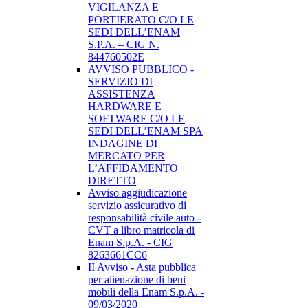
VIGILANZA E
PORTIERATO C/O LE
SEDI DELL’ENAM
S.P.A. – CIG N.
844760502E
AVVISO PUBBLICO -
SERVIZIO DI
ASSISTENZA
HARDWARE E
SOFTWARE C/O LE
SEDI DELL’ENAM SPA
INDAGINE DI
MERCATO PER
L’AFFIDAMENTO
DIRETTO
Avviso aggiudicazione
servizio assicurativo di
responsabilità civile auto -
CVT a libro matricola di
Enam S.p.A. - CIG
8263661CC6
II Avviso - Asta pubblica
per alienazione di beni
mobili della Enam S.p.A. -
09/03/2020