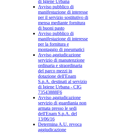
di Igiene Urbana
Avviso pubblico di
manifestazione di interesse
per il servizio sostitutivo di
mensa mediante fornitura
di buoni pasto
Avviso pubblico di
manifestazione di interesse
per la fornitura e
montaggio di pneumatici
Avviso aggiudicazione
servizio di manutenzione
ordinaria e straordinaria
del parco mezzi in
dotazione dell'Enam
S.p.A. destinati al servizio
di Igiene Urbana - CIG
73543888F6
Avviso aggiudicazione
servizio di guardiania non
armata presso le sedi
dell'Enam S.p.A. del
13/06/16
Determina A.U. revoca
aggiudicazione