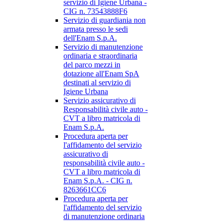
servizio di Igiene Urbana -
CIG n. 73543888F6
Servizio di guardiania non
armata presso le sedi
dell'Enam S.p.A.
Servizio di manutenzione
ordinaria e straordinaria
del parco mezzi in
dotazione all'Enam SpA
destinati al servizio di
Igiene Urbana
Servizio assicurativo di
Responsabilità civile auto -
CVT a libro matricola di
Enam S.p.A.
Procedura aperta per
l'affidamento del servizio
assicurativo di
responsabilità civile auto -
CVT a libro matricola di
Enam S.p.A. - CIG n.
8263661CC6
Procedura aperta per
l'affidamento del servizio
di manutenzione ordinaria