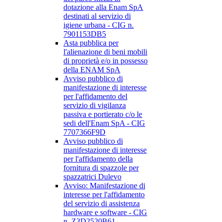
dotazione alla Enam SpA
destinati al servizio di
igiene urbana - CIG n.
7901153DB5
Asta pubblica per
l'alienazione di beni mobili
di proprietà e/o in possesso
della ENAM SpA
Avviso pubblico di
manifestazione di interesse
per l'affidamento del
servizio di vigilanza
passiva e portierato c/o le
sedi dell'Enam SpA - CIG
7707366F9D
Avviso pubblico di
manifestazione di interesse
per l'affidamento della
fornitura di spazzole per
spazzatrici Dulevo
Avviso: Manifestazione di
interesse per l'affidamento
del servizio di assistenza
hardware e software - CIG
n. Z3D2520B61