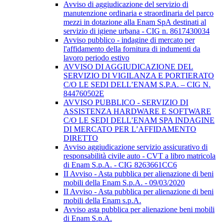
Avviso di aggiudicazione del servizio di
manutenzione ordinaria e straordinaria del parco
mezzi in dotazione alla Enam SpA destinati al
servizio di igiene urbana - CIG n. 8617430034
Avviso pubblico - indagine di mercato per
l'affidamento della fornitura di indumenti da
lavoro periodo estivo
AVVISO DI AGGIUDICAZIONE DEL
SERVIZIO DI VIGILANZA E PORTIERATO
C/O LE SEDI DELL’ENAM S.P.A. – CIG N.
844760502E
AVVISO PUBBLICO - SERVIZIO DI
ASSISTENZA HARDWARE E SOFTWARE
C/O LE SEDI DELL’ENAM SPA INDAGINE
DI MERCATO PER L’AFFIDAMENTO
DIRETTO
Avviso aggiudicazione servizio assicurativo di
responsabilità civile auto - CVT a libro matricola
di Enam S.p.A. - CIG 8263661CC6
II Avviso - Asta pubblica per alienazione di beni
mobili della Enam S.p.A. - 09/03/2020
II Avviso - Asta pubblica per alienazione di beni
mobili della Enam s.p.A.
Avviso asta pubblica per alienazione beni mobili
di Enam S.p.A.