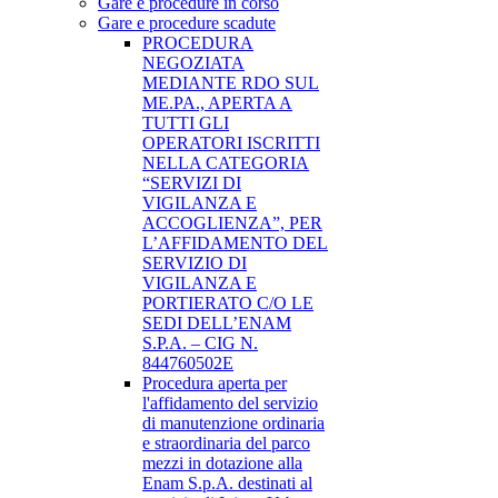
Gare e procedure in corso
Gare e procedure scadute
PROCEDURA
NEGOZIATA
MEDIANTE RDO SUL
ME.PA., APERTA A
TUTTI GLI
OPERATORI ISCRITTI
NELLA CATEGORIA
“SERVIZI DI
VIGILANZA E
ACCOGLIENZA”, PER
L’AFFIDAMENTO DEL
SERVIZIO DI
VIGILANZA E
PORTIERATO C/O LE
SEDI DELL’ENAM
S.P.A. – CIG N.
844760502E
Procedura aperta per
l'affidamento del servizio
di manutenzione ordinaria
e straordinaria del parco
mezzi in dotazione alla
Enam S.p.A. destinati al