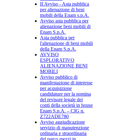
II Avviso - Asta pubblica
per alienazione di beni
mobili della Enam s.p.A.
Avviso asta pubblica per
alienazione beni mobili di
Enam S.p.A.
Asta pubblica per
l'alienazione di beni mobili
della Enam S.p.A.
AVVISO
ESPLORATIVO
ALIENAZIONE BENI
MOBILI
Avviso pubblico di
manifestazione di interesse
per acquisizione
candidature per la nomina
del revisore legale dei
conti della società in house
Enam S.p.A. – CIG n.
Z722ADE780
Avviso aggiudicazione
servizio di manutenzione
ordinaria e straordinaria
del parco mezzi in