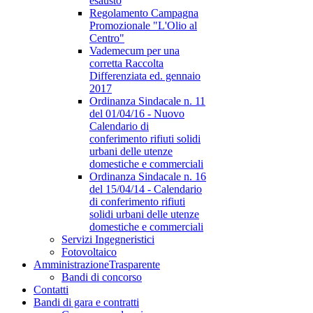
esausto
Regolamento Campagna
Promozionale "L'Olio al
Centro"
Vademecum per una
corretta Raccolta
Differenziata ed. gennaio
2017
Ordinanza Sindacale n. 11
del 01/04/16 - Nuovo
Calendario di
conferimento rifiuti solidi
urbani delle utenze
domestiche e commerciali
Ordinanza Sindacale n. 16
del 15/04/14 - Calendario
di conferimento rifiuti
solidi urbani delle utenze
domestiche e commerciali
Servizi Ingegneristici
Fotovoltaico
Amministrazione
Trasparente
Bandi di concorso
Contatti
Bandi di gara e contratti