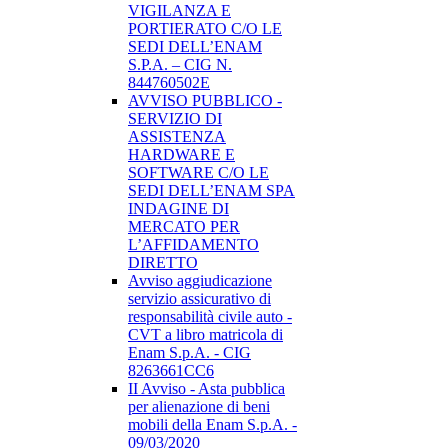
VIGILANZA E
PORTIERATO C/O LE
SEDI DELL’ENAM
S.P.A. – CIG N.
844760502E
AVVISO PUBBLICO -
SERVIZIO DI
ASSISTENZA
HARDWARE E
SOFTWARE C/O LE
SEDI DELL’ENAM SPA
INDAGINE DI
MERCATO PER
L’AFFIDAMENTO
DIRETTO
Avviso aggiudicazione
servizio assicurativo di
responsabilità civile auto -
CVT a libro matricola di
Enam S.p.A. - CIG
8263661CC6
II Avviso - Asta pubblica
per alienazione di beni
mobili della Enam S.p.A. -
09/03/2020