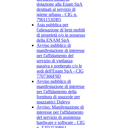
dotazione alla Enam SpA
destinati al servizio di
igiene urbana - CIG n.
7901153DB5
Asta pubblica per
l'alienazione di beni mobili
di proprietà e/o in possesso
della ENAM SpA
Avviso pubblico di
manifestazione di interesse
per l'affidamento del
servizio di vigilanza
passiva e portierato c/o le
sedi dell'Enam SpA - CIG
7707366F9D
Avviso pubblico di
manifestazione di interesse
per l'affidamento della
fornitura di spazzole per
spazzatrici Dulevo
Avviso: Manifestazione di
interesse per l'affidamento
del servizio di assistenza
hardware e software - CIG
n. Z3D2520B61