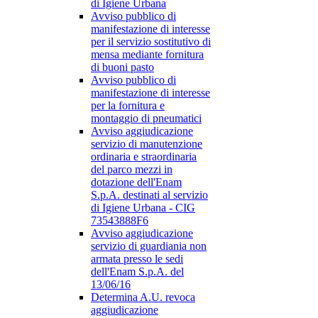
di Igiene Urbana
Avviso pubblico di
manifestazione di interesse
per il servizio sostitutivo di
mensa mediante fornitura
di buoni pasto
Avviso pubblico di
manifestazione di interesse
per la fornitura e
montaggio di pneumatici
Avviso aggiudicazione
servizio di manutenzione
ordinaria e straordinaria
del parco mezzi in
dotazione dell'Enam
S.p.A. destinati al servizio
di Igiene Urbana - CIG
73543888F6
Avviso aggiudicazione
servizio di guardiania non
armata presso le sedi
dell'Enam S.p.A. del
13/06/16
Determina A.U. revoca
aggiudicazione