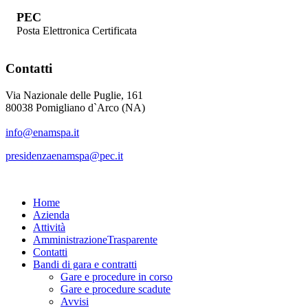
PEC
Posta Elettronica Certificata
Contatti
Via Nazionale delle Puglie, 161
80038 Pomigliano d`Arco (NA)
info@enamspa.it
presidenzaenamspa@pec.it
Home
Azienda
Attività
Amministrazione
Trasparente
Contatti
Bandi di gara e contratti
Gare e procedure in corso
Gare e procedure scadute
Avvisi