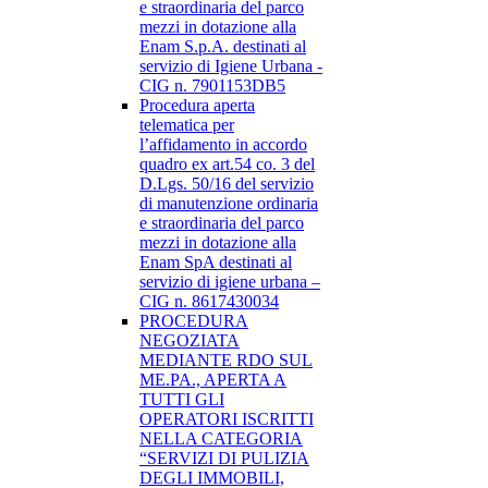
e straordinaria del parco
mezzi in dotazione alla
Enam S.p.A. destinati al
servizio di Igiene Urbana -
CIG n. 7901153DB5
Procedura aperta
telematica per
l’affidamento in accordo
quadro ex art.54 co. 3 del
D.Lgs. 50/16 del servizio
di manutenzione ordinaria
e straordinaria del parco
mezzi in dotazione alla
Enam SpA destinati al
servizio di igiene urbana –
CIG n. 8617430034
PROCEDURA
NEGOZIATA
MEDIANTE RDO SUL
ME.PA., APERTA A
TUTTI GLI
OPERATORI ISCRITTI
NELLA CATEGORIA
“SERVIZI DI PULIZIA
DEGLI IMMOBILI,