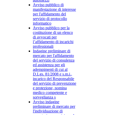
automezzi
Avviso pubblico di
manifestazione di interesse
per l'affidamento del
servizio di protocollo
informatico
Avviso pubblico per la
costituzione di un elenco
di avvocati per
l’affidamento di incarichi
professionali
Indagine preliminare di
mercato per l'affidamento
del servizio di consulenza
ed assistenza per gli
adempimenti di cui al
D.Lgs. 81/2008 e s.m.i.,
incarico del Responsabile
del servizio di prevenzione
e protezione, nomina
medico competente e
sorveglianza s
Avviso indagine
preliminare di mercato per
l'individuazione di