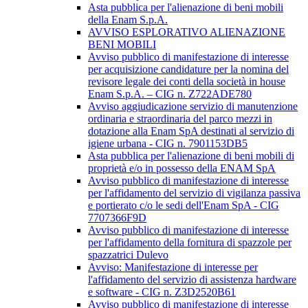
Asta pubblica per l'alienazione di beni mobili
della Enam S.p.A.
AVVISO ESPLORATIVO ALIENAZIONE
BENI MOBILI
Avviso pubblico di manifestazione di interesse
per acquisizione candidature per la nomina del
revisore legale dei conti della società in house
Enam S.p.A. – CIG n. Z722ADE780
Avviso aggiudicazione servizio di manutenzione
ordinaria e straordinaria del parco mezzi in
dotazione alla Enam SpA destinati al servizio di
igiene urbana - CIG n. 7901153DB5
Asta pubblica per l'alienazione di beni mobili di
proprietà e/o in possesso della ENAM SpA
Avviso pubblico di manifestazione di interesse
per l'affidamento del servizio di vigilanza passiva
e portierato c/o le sedi dell'Enam SpA - CIG
7707366F9D
Avviso pubblico di manifestazione di interesse
per l'affidamento della fornitura di spazzole per
spazzatrici Dulevo
Avviso: Manifestazione di interesse per
l'affidamento del servizio di assistenza hardware
e software - CIG n. Z3D2520B61
Avviso pubblico di manifestazione di interesse