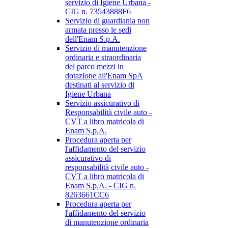
servizio di Igiene Urbana -
CIG n. 73543888F6
Servizio di guardiania non
armata presso le sedi
dell'Enam S.p.A.
Servizio di manutenzione
ordinaria e straordinaria
del parco mezzi in
dotazione all'Enam SpA
destinati al servizio di
Igiene Urbana
Servizio assicurativo di
Responsabilità civile auto -
CVT a libro matricola di
Enam S.p.A.
Procedura aperta per
l'affidamento del servizio
assicurativo di
responsabilità civile auto -
CVT a libro matricola di
Enam S.p.A. - CIG n.
8263661CC6
Procedura aperta per
l'affidamento del servizio
di manutenzione ordinaria