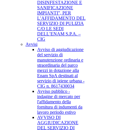
DISINFESTAZIONE E
SANIFICAZIONE
IMPIANTI”, PER
L’AFFIDAMENTO DEL
SERVIZIO DI PULIZIA
C/O LE SEDI
DELL’ENAM S.P.A. –
CIG
Avvisi
Avviso di aggiudicazione
del servizio di
manutenzione ordinaria e
straordinaria del parco
mezzi in dotazione alla
Enam SpA destinati al
servizio di igiene urbana -
CIG n. 8617430034
Avviso pubblico -
indagine di mercato per
l'affidamento della
fornitura di indumenti da
lavoro periodo estivo
AVVISO DI
AGGIUDICAZIONE
DEL SERVIZIO DI