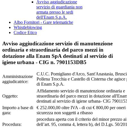
Avviso aggiudicazione
servizio di guardiania non
armata presso le sedi
dell'Enam S.p.A.
Albo Fornitori - Gare telematiche
Whistleblowing
Codice Etico
Avviso aggiudicazione servizio di manutenzione
ordinaria e straordinaria del parco mezzi in
dotazione alla Enam SpA destinati al servizio di
igiene urbana - CIG n. 7901153DB5
C.U.C. Pomigliano d'Arco, Sant'Anastasia, Brusci
Amministrazione
Pollena Trocchia e Castello di Cisterna che agisce
aggiudicatrice:
di Enam S.p.A.
Affidamento servizio di manutenzione ordinaria e
Oggetto:
straordinaria del parco mezzi in dotazione all'Ena
destinati al servizio di igiene urbana- CIG 7901
Importo a base di
€ 252.000,00 oltre IVA - di cui € 800,00 per oneri 
gara:
sicurezza non soggetti a ribasso
procedura aperta con il criterio del minor prezzo ai
Procedura:
dell’art. 95, comma 4, lettera b), del D.Lgs. 50/201