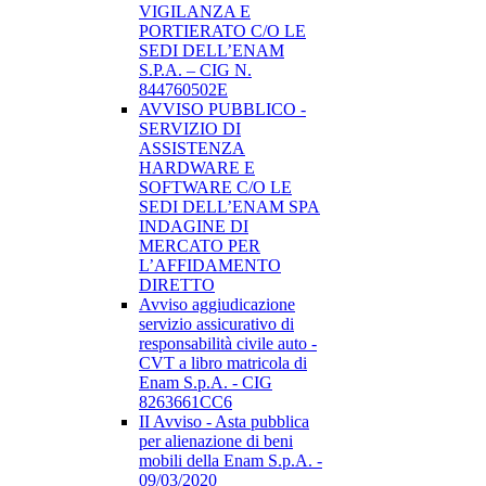
VIGILANZA E
PORTIERATO C/O LE
SEDI DELL’ENAM
S.P.A. – CIG N.
844760502E
AVVISO PUBBLICO -
SERVIZIO DI
ASSISTENZA
HARDWARE E
SOFTWARE C/O LE
SEDI DELL’ENAM SPA
INDAGINE DI
MERCATO PER
L’AFFIDAMENTO
DIRETTO
Avviso aggiudicazione
servizio assicurativo di
responsabilità civile auto -
CVT a libro matricola di
Enam S.p.A. - CIG
8263661CC6
II Avviso - Asta pubblica
per alienazione di beni
mobili della Enam S.p.A. -
09/03/2020