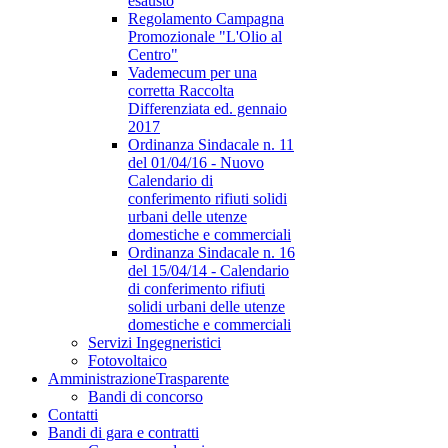
esausto
Regolamento Campagna
Promozionale "L'Olio al
Centro"
Vademecum per una
corretta Raccolta
Differenziata ed. gennaio
2017
Ordinanza Sindacale n. 11
del 01/04/16 - Nuovo
Calendario di
conferimento rifiuti solidi
urbani delle utenze
domestiche e commerciali
Ordinanza Sindacale n. 16
del 15/04/14 - Calendario
di conferimento rifiuti
solidi urbani delle utenze
domestiche e commerciali
Servizi Ingegneristici
Fotovoltaico
Amministrazione
Trasparente
Bandi di concorso
Contatti
Bandi di gara e contratti