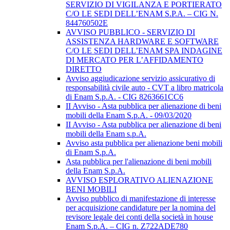
SERVIZIO DI VIGILANZA E PORTIERATO
C/O LE SEDI DELL’ENAM S.P.A. – CIG N.
844760502E
AVVISO PUBBLICO - SERVIZIO DI
ASSISTENZA HARDWARE E SOFTWARE
C/O LE SEDI DELL’ENAM SPA INDAGINE
DI MERCATO PER L’AFFIDAMENTO
DIRETTO
Avviso aggiudicazione servizio assicurativo di
responsabilità civile auto - CVT a libro matricola
di Enam S.p.A. - CIG 8263661CC6
II Avviso - Asta pubblica per alienazione di beni
mobili della Enam S.p.A. - 09/03/2020
II Avviso - Asta pubblica per alienazione di beni
mobili della Enam s.p.A.
Avviso asta pubblica per alienazione beni mobili
di Enam S.p.A.
Asta pubblica per l'alienazione di beni mobili
della Enam S.p.A.
AVVISO ESPLORATIVO ALIENAZIONE
BENI MOBILI
Avviso pubblico di manifestazione di interesse
per acquisizione candidature per la nomina del
revisore legale dei conti della società in house
Enam S.p.A. – CIG n. Z722ADE780