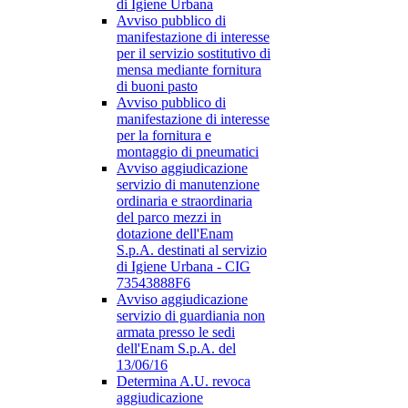
di Igiene Urbana
Avviso pubblico di
manifestazione di interesse
per il servizio sostitutivo di
mensa mediante fornitura
di buoni pasto
Avviso pubblico di
manifestazione di interesse
per la fornitura e
montaggio di pneumatici
Avviso aggiudicazione
servizio di manutenzione
ordinaria e straordinaria
del parco mezzi in
dotazione dell'Enam
S.p.A. destinati al servizio
di Igiene Urbana - CIG
73543888F6
Avviso aggiudicazione
servizio di guardiania non
armata presso le sedi
dell'Enam S.p.A. del
13/06/16
Determina A.U. revoca
aggiudicazione