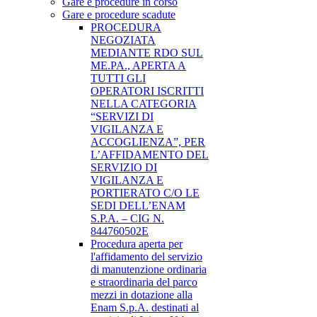
Gare e procedure in corso
Gare e procedure scadute
PROCEDURA
NEGOZIATA
MEDIANTE RDO SUL
ME.PA., APERTA A
TUTTI GLI
OPERATORI ISCRITTI
NELLA CATEGORIA
“SERVIZI DI
VIGILANZA E
ACCOGLIENZA”, PER
L’AFFIDAMENTO DEL
SERVIZIO DI
VIGILANZA E
PORTIERATO C/O LE
SEDI DELL’ENAM
S.P.A. – CIG N.
844760502E
Procedura aperta per
l'affidamento del servizio
di manutenzione ordinaria
e straordinaria del parco
mezzi in dotazione alla
Enam S.p.A. destinati al