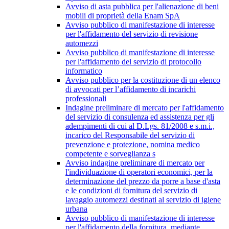
Avviso di asta pubblica per l'alienazione di beni
mobili di proprietà della Enam SpA
Avviso pubblico di manifestazione di interesse
per l'affidamento del servizio di revisione
automezzi
Avviso pubblico di manifestazione di interesse
per l'affidamento del servizio di protocollo
informatico
Avviso pubblico per la costituzione di un elenco
di avvocati per l’affidamento di incarichi
professionali
Indagine preliminare di mercato per l'affidamento
del servizio di consulenza ed assistenza per gli
adempimenti di cui al D.Lgs. 81/2008 e s.m.i.,
incarico del Responsabile del servizio di
prevenzione e protezione, nomina medico
competente e sorveglianza s
Avviso indagine preliminare di mercato per
l'individuazione di operatori economici, per la
determinazione del prezzo da porre a base d'asta
e le condizioni di fornitura del servizio di
lavaggio automezzi destinati al servizio di igiene
urbana
Avviso pubblico di manifestazione di interesse
per l'affidamento della fornitura, mediante