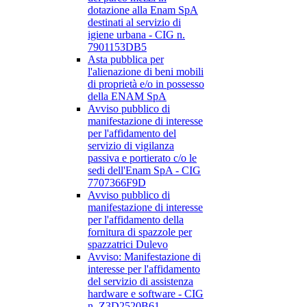
dotazione alla Enam SpA
destinati al servizio di
igiene urbana - CIG n.
7901153DB5
Asta pubblica per
l'alienazione di beni mobili
di proprietà e/o in possesso
della ENAM SpA
Avviso pubblico di
manifestazione di interesse
per l'affidamento del
servizio di vigilanza
passiva e portierato c/o le
sedi dell'Enam SpA - CIG
7707366F9D
Avviso pubblico di
manifestazione di interesse
per l'affidamento della
fornitura di spazzole per
spazzatrici Dulevo
Avviso: Manifestazione di
interesse per l'affidamento
del servizio di assistenza
hardware e software - CIG
n. Z3D2520B61