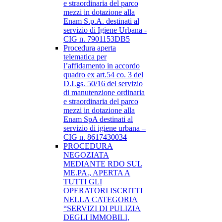
e straordinaria del parco
mezzi in dotazione alla
Enam S.p.A. destinati al
servizio di Igiene Urbana -
CIG n. 7901153DB5
Procedura aperta
telematica per
l’affidamento in accordo
quadro ex art.54 co. 3 del
D.Lgs. 50/16 del servizio
di manutenzione ordinaria
e straordinaria del parco
mezzi in dotazione alla
Enam SpA destinati al
servizio di igiene urbana –
CIG n. 8617430034
PROCEDURA
NEGOZIATA
MEDIANTE RDO SUL
ME.PA., APERTA A
TUTTI GLI
OPERATORI ISCRITTI
NELLA CATEGORIA
“SERVIZI DI PULIZIA
DEGLI IMMOBILI,