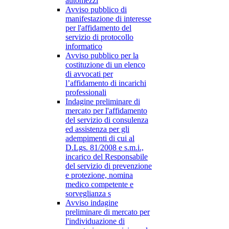
automezzi
Avviso pubblico di
manifestazione di interesse
per l'affidamento del
servizio di protocollo
informatico
Avviso pubblico per la
costituzione di un elenco
di avvocati per
l’affidamento di incarichi
professionali
Indagine preliminare di
mercato per l'affidamento
del servizio di consulenza
ed assistenza per gli
adempimenti di cui al
D.Lgs. 81/2008 e s.m.i.,
incarico del Responsabile
del servizio di prevenzione
e protezione, nomina
medico competente e
sorveglianza s
Avviso indagine
preliminare di mercato per
l'individuazione di