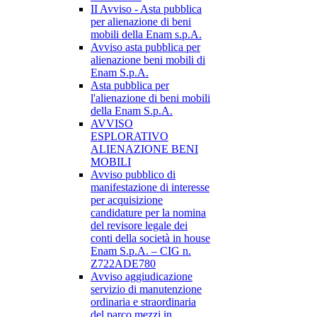
II Avviso - Asta pubblica
per alienazione di beni
mobili della Enam s.p.A.
Avviso asta pubblica per
alienazione beni mobili di
Enam S.p.A.
Asta pubblica per
l'alienazione di beni mobili
della Enam S.p.A.
AVVISO
ESPLORATIVO
ALIENAZIONE BENI
MOBILI
Avviso pubblico di
manifestazione di interesse
per acquisizione
candidature per la nomina
del revisore legale dei
conti della società in house
Enam S.p.A. – CIG n.
Z722ADE780
Avviso aggiudicazione
servizio di manutenzione
ordinaria e straordinaria
del parco mezzi in