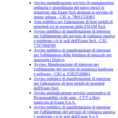
Avviso aggiudicazione servizio di manutenzione
ordinaria e straordinaria del parco mezzi in
dotazione alla Enam SpA destinati al servizio di
igiene urbana - CIG n. 7901153DB5
Asta pubblica per l'alienazione di beni mobili di
proprietà e/o in possesso della ENAM SpA
Avviso pubblico di manifestazione di interesse
per l'affidamento del servizio di vigilanza passiva
e portierato c/o le sedi dell'Enam SpA - CIG
7707366F9D
Avviso pubblico di manifestazione di interesse
per l'affidamento della fornitura di spazzole per
spazzatrici Dulevo
Avviso: Manifestazione di interesse per
l'affidamento del servizio di assistenza hardware
e software - CIG n. Z3D2520B61
Avviso pubblico di manifestazione di interesse
per l'alienazione di beni mobili di proprietà
dell'Enam SpA
Avviso aggiudicazione servizio assicurativo di
Responsabilità civile auto - CVT a libro
matricola di Enam S.p.A.
Avviso pubblico di manifestazione di interesse
per l'affidamento del servizio di vigilanza passiva
e portierato c/o le sedi dell'Enam S.p.A.