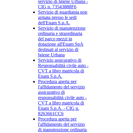
servizio di Igiene Urbana -
CIG n. 73543888F6
Servizio di guardiania non
armata presso le sedi
dell'Enam S.p.A.
Servizio di manutenzione
ordinaria e straordinaria
del parco mezzi in
dotazione all'Enam SpA
destinati al servizio di
Igiene Urbana
Servizio assicurativo di
Responsabilità civile auto -
CVT a libro matricola di
Enam S.p.A.
Procedura aperta per
l'affidamento del servizio
assicurativo di
responsabilità civile auto -
CVT a libro matricola di
Enam S.p.A. - CIG n.
8263661CC6
Procedura aperta per
l'affidamento del servizio
di manutenzione ordinaria