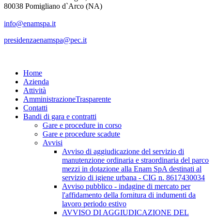
80038 Pomigliano d`Arco (NA)
info@enamspa.it
presidenzaenamspa@pec.it
Home
Azienda
Attività
Amministrazione
Trasparente
Contatti
Bandi di gara e contratti
Gare e procedure in corso
Gare e procedure scadute
Avvisi
Avviso di aggiudicazione del servizio di
manutenzione ordinaria e straordinaria del parco
mezzi in dotazione alla Enam SpA destinati al
servizio di igiene urbana - CIG n. 8617430034
Avviso pubblico - indagine di mercato per
l'affidamento della fornitura di indumenti da
lavoro periodo estivo
AVVISO DI AGGIUDICAZIONE DEL